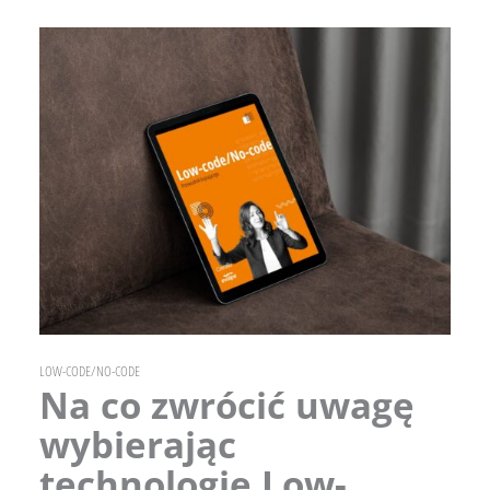
Перейти
до
вмісту
LOW-CODE/NO-CODE
Na co zwrócić uwagę
wybierając
technologię Low-