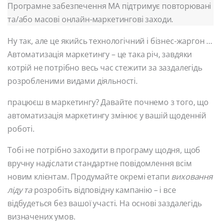
Програмне забезпечення MA підтримує повторювані
та/або масові онлайн-маркетингові заходи.
Ну так, але це якийсь технологічний і бізнес-жаргон …
Автоматизація маркетингу – це така річ, завдяки
котрій не потрібно весь час стежити за заздалегідь
розробленими видами діяльності.
працюєш в маркетингу? Давайте почнемо з того, що
автоматизація маркетингу змінює у вашій щоденній
роботі.
Тобі не потрібно заходити в програму щодня, щоб
вручну надіслати стандартне повідомлення всім
новим клієнтам. Продумайте окремі етапи
виховання
ліду
та
розробіть відповідну кампанію – і все
відбудеться без вашої участі. На основі заздалегідь
визначених умов.