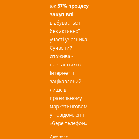
аж
57% процесу
закупівлі
відбувається
без активної
участі учасника.
Сучасний
споживач
навчається в
Інтернеті і
зацікавлений
лише в
правильному
маркетинговом
у повідомленні –
«бере телефон».
Джерело:
Adjust