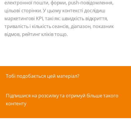
електронної пошти, форми, push-повідомлення,
цільові сторінки. У цьому контексті дослідиш
маркетингові KPI, такі як: швидкість відкриття,
тривалість і кількість сеансів, діапазон, показник
відмов, рейтинг кліків тощо.
Тобі подобається цей матеріал?
Підпишися на розсилку та отримуй більше такого
контенту