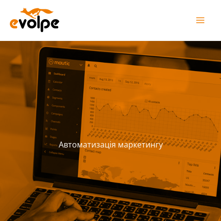
Перейти
до
вмісту
Автоматизація маркетингу