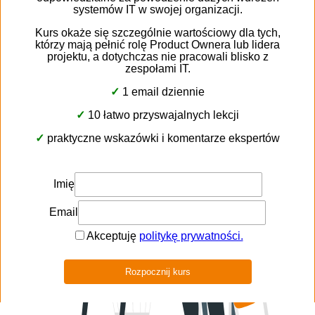
Функції програмного забезпечення автоматизації
маркетингу