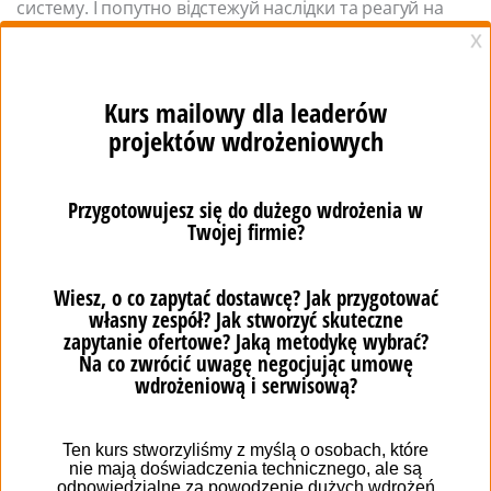
систему. І попутно відстежуй наслідки та реагуй на
помилки, змінені потреби, коментарі користувачів
тощо.
Тому найми маркетологів і оснасти їх системою, яка
сприятиме ефективності виконуваних завдань. Тільки
так, забезпечиш позитивні враження від свого
бренду на самому початку процесу покупки.
Пам’ятай, що маркетинговий контент формує
подальший розвиток ситуації та впливає на те, що
клієнт вже знає про ринок.