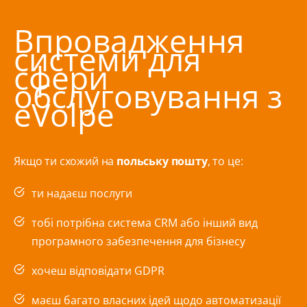
Впровадження
системи для
сфери
обслуговування з
eVolpe
Якщо ти схожий на
польську пошту
, то це:
ти надаєш послуги
тобі потрібна система CRM або інший вид
програмного забезпечення для бізнесу
хочеш відповідати GDPR
маєш багато власних ідей щодо автоматизації