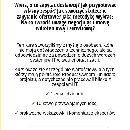
Функції в системах для сфери послуг
Шукаєш нове програмне забезпечення для своєї
компанії? Подивися, на що звернути увагу і що
вимагати від системи для сфери послуг: