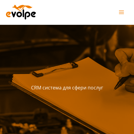
Перейти
до
вмісту
CRM система для сфери послуг