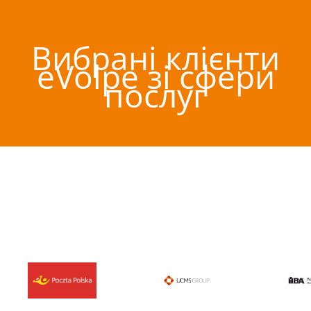
Вибрані клієнти
eVolpe зі сфери
послуг