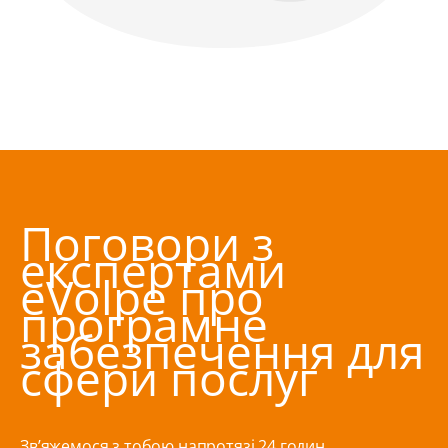
Поговори з
експертами
eVolpe про
програмне
забезпечення для
сфери послуг
Зв’яжемося з тобою напротязі 24 годин