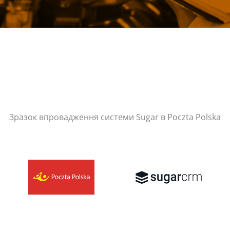
Зразок впровадження системи Sugar в Poczta Polska