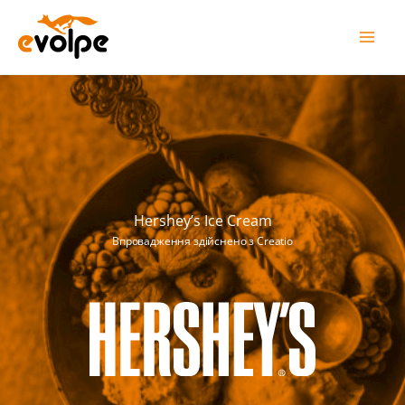
Перейти
до
вмісту
Hershey’s Ice Cream
Впровадження здійснено з Creatio