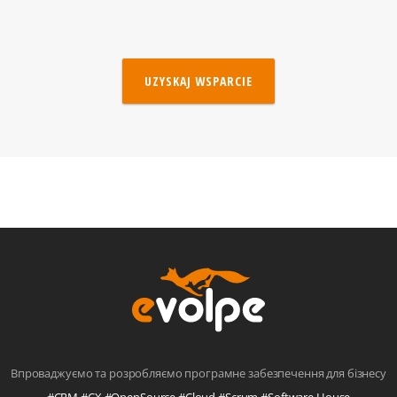
UZYSKAJ WSPARCIE
Впроваджуємо та розробляємо програмне забезпечення для бізнесу
#CRM #CX #OpenSource #Cloud #Scrum #Software House