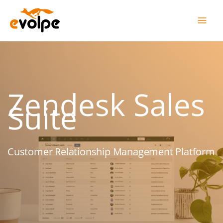
Перейти
до
вмісту
Zendesk Sales
Suite
Customer Relationship Management Platform