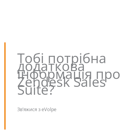
Тобі потрібна
додаткова
інформація про
Zendesk Sales
Suite?
Зв’яжися з eVolpe