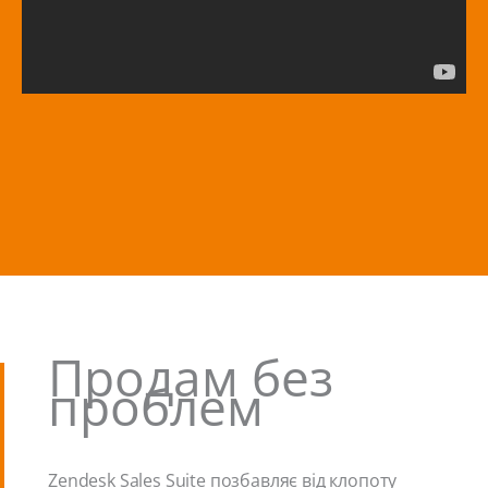
Продам без
проблем
Zendesk Sales Suite позбавляє від клопоту