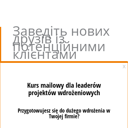
Заведіть нових
друзів із
потенційними
клієнтами
Забудьте про клопоти із залученням потенційних
клієнтів
Отримай доступ до бази даних 20 мільйонів
компаній і 395 мільйонів контактів. Створюй цільові
списки та легко доповнюй їх додатковою
контактною інформацією.