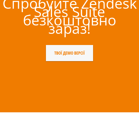
Спробуйте Zendesk
Sales Suite
безкоштовно
зараз!
ТВОЇ ДЕМО ВЕРСІЇ