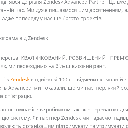
 піднявся до рівня Zendesk Advanced Partner. Це вже
танній час. Ми дуже пишаємося цим досягненням, а
, адже попереду у нас ще багато проектів.
ограма від Zendesk
ртнерства: КВАЛІФІКОВАНИЙ, РОЗВИШЕНИЙ і ПРЕМ’
івнях, ми переходимо на більш високий ранг.
аці з
Zendesk
є однією зі 100 досвідчених компаній з 
нь Advanced, ми показали, що ми партнер, який ро
а співпрацю.
нашої компанії з виробником також є перевагою для к
цю систему. Як партнер Zendesk ми надаємо індиві
зволяють організаціям підтримувати та утримувати св