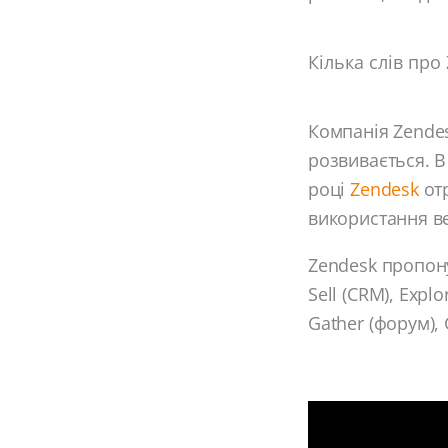
Кілька слів про
Компанія Zendes
розвивається. В
році
Zendesk
отр
використання ве
Zendesk пропону
Sell (CRM), Explo
Gather (форум), 