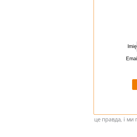
транзакцій з од
який звільняє в
зосередитися на
Zendesk в eVolp
Zendesk у пропо
Бути відкритим 
результатів і г
інфраструктури.
Zendesk — інтуї
Як партнер, яки
це правда, і ми