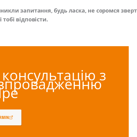
никли запитання, будь ласка, не соромся зверт
 тобі відповісти.
 консультацію з
 впровадженню
lpe
ERMIN