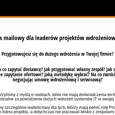
и, надсилай електронні листи, плануй зустрічі та пе