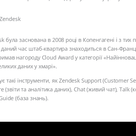
 Zendesk
k була заснована в 2008 році в Копенгагені і з тих 
 даний час штаб-квартира знаходиться в Сан-Франц
имав нагороду Cloud Award у категорії «Найіннова
ликих даних у хмарі».
є такі інструменти, як Zendesk Support (Customer Ser
re (звіти та аналітика даних), Chat (живий чат), Talk (
Guide (база знань).