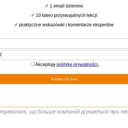
ного місця – без реєстрації всього вручну. Zendesk 
аших співробітників від вимогливої ​​оперативної ро
 побудові тривалих ділових відносин.
e
зиції eVolpe є відповіддю на потреби клієнтів на п
для рішень у хмарі – це крок до компаній, які очіку
отові делегувати зобов’язання щодо підтримки серве
тивно зрозуміла платформа CX, яка лише прискорює
й уже впровадив цю програму в багатьох компаніях
 переконані, що більше компаній дізнаються про неї