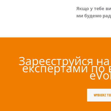
Якщо у тебе ви
ми будемо раді
Зареєструйся на
експертами по
eVo
WYBIERZ T