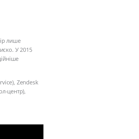
пір лише
иско. У 2015
ційніше
vice), Zendesk
кол-центр),