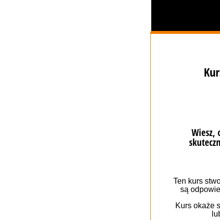
Здійснюй дзвінк