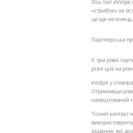
Ось так! eVolpe
«стрибок» за ос
це ще не кінець
Партнерська пр
Є три рівні па
різні цілі на р
eVolpe у співпр
Отримавши ріве
налаштований н
Тісний контакт 
використовують 
рішення, які до