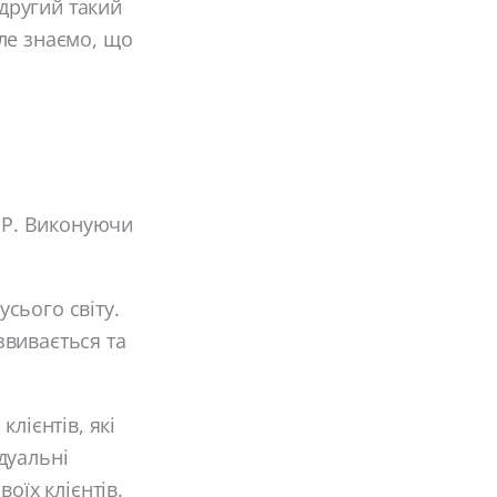
 другий такий
ле знаємо, що
ЄР. Виконуючи
усього світу.
звивається та
лієнтів, які
дуальні
оїх клієнтів.