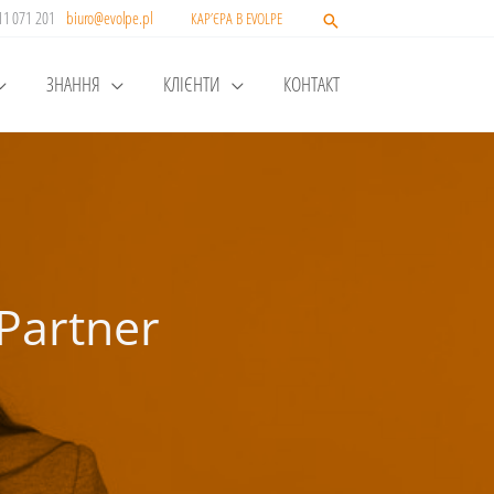
511 071 201
biuro@evolpe.pl
КАР’ЄРА В EVOLPE
ЗНАННЯ
КЛІЄНТИ
КОНТАКТ
Partner