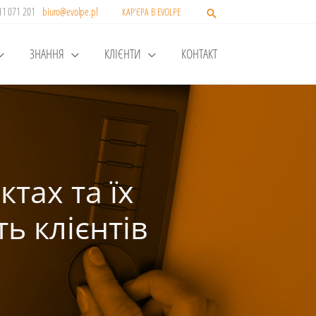
511 071 201
biuro@evolpe.pl
КАР’ЄРА В EVOLPE
ЗНАННЯ
КЛІЄНТИ
КОНТАКТ
тах та їх
ь клієнтів