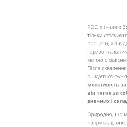
POC, з іншого б
тільки
спілкуват
процеси, які ві
горизонтальним
метою є максим
Після схвалення
очікується функ
можливість за
він тягне за с
значних і скла
Природно, що мі
наприклад, вне