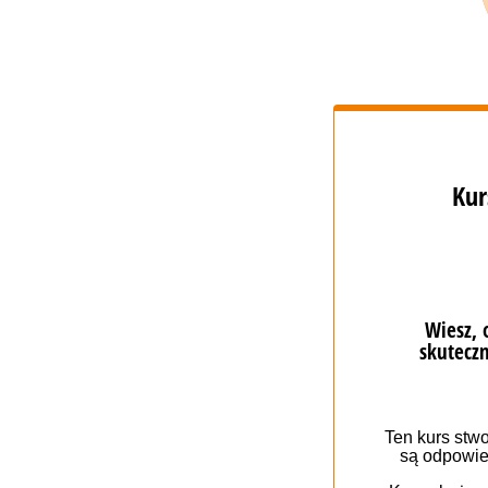
Пам’ятай, що чи
рамках проекту,
клієнту зіставит
Навіть така, зда
підготовленої 
клієнта та резу
клієнтів також є
програмного за