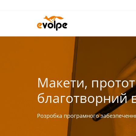
Перейти
до
вмісту
Макети, прототи
благотворний в
Розробка програмного забезпеченн