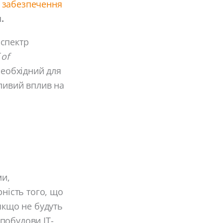
 забезпечення
.
 спектр
 of
необхідний для
тливий вплив на
ми,
рність того, що
якщо не будуть
 побудови ІТ-