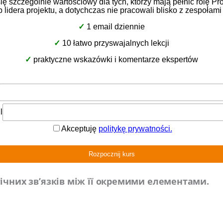
евірити цільову функціональність, практично не з
 заниження. Щоб ще більше наблизити ідею макетів
озглянемо ці два крайніх варіанти.
кетом і
доказом концепції
системи
суті, набір візуалізацій інтерфейсу користувача, пр
ючових функцій на конкретних прикладах без уявле
 технологію та процес у системі. Цей тип макету ін
 оскільки він дозволяє глядачеві дивитися на стати
и особливо корисні для визначення навігаційно
ічних зв’язків між її окремими елементами.