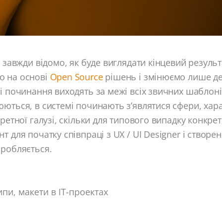
е завжди відомо, як буде виглядати кінцевий результ
о на основі
Open Source
рішень і змінюємо лише де
і починання виходять за межі всіх звичних шаблоні
ються, в системі починають з’являтися сфери, хара
ретної галузі, скільки для типового випадку конкрет
т для початку співпраці з UX / UI Designer і створе
зробляється.
пи, макети в ІТ-проектах