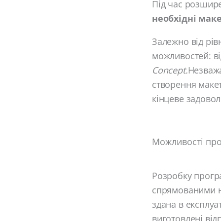
Під час розшир
необхідні мак
Залежно від рі
можливостей: ві
Concept.
Незважа
створення макет
кінцеве задово
Можливості про
Розробку прогр
спрямованими на
здана в експлуа
виготовлені відп