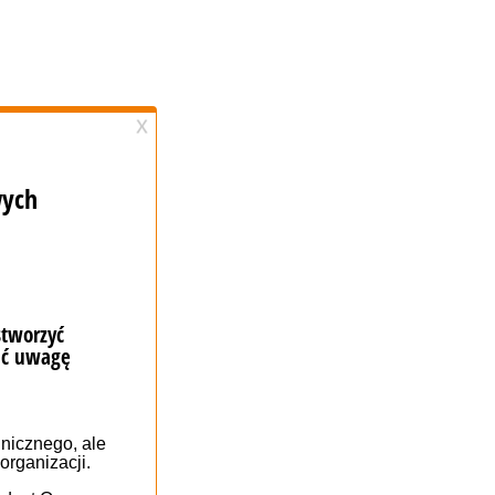
редставленої в
що дозволить
очікуваннями.
истувача (мокап)
між баченням
агливіших
прототип
ляючи