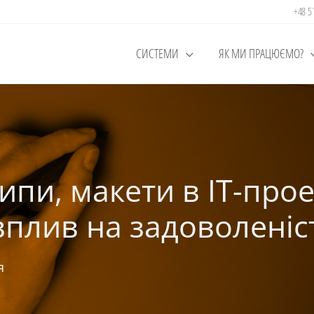
+48 
СИСТЕМИ
ЯК МИ ПРАЦЮЄМО?
пи, макети в ІТ-проек
плив на задоволеніст
я