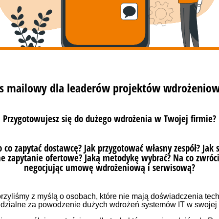
м більший обсяг нестандартної функціональності, п
 тим більша потреба створити ескіз або прототип, 
и результати роботи аналітиків зі своїми ідеями та 
валося б, проста річ, як презентація інтерфейсу кор
платформи, дозволяє подолати можливу дистанцію 
льтатами
аналізу перед впровадженням
. Для найвиб
 можливість створити доказ концепції (
POC
), тобто 
безпечення, який працює на певному рівні, дозво