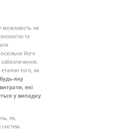
у можливість не
ехнологію та
вати
 оскільки його
 забезпечення.
еталон того, як
будь-яку
витрати, які
ється у випадку
ь, як,
 систем.