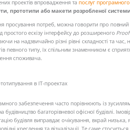
ених проектів впровадження та
послуг програмного
ети, прототипи або макети розробленої системи
вня просування потреб, можна говорити про повний
д простого ескізу інтерфейсу до розширеного
Proof
ючи на надзвичайно різні рівні складності та час, 
ів певного типу, їх спільним знаменником є ​​сприя
лення споживача.
тотипування в ІТ-проектах
амного забезпечення часто порівнюють із зусилля
 будівництво багаторівневої офісної будівлі. Імові
тацію будівля виправдає очікування, вкрай низька, 
овідні креслення та візуалізації. Те саме стосується