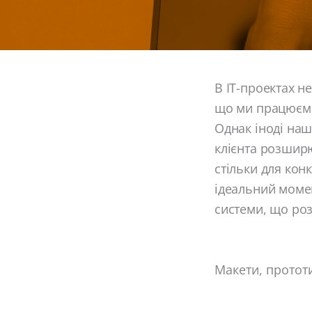
В ІТ-проектах н
що ми працюєм
Однак іноді наш
клієнта розширю
стільки для конк
ідеальний момен
системи, що ро
Макети, прототи