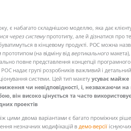
оку, є набагато складнішою моделлю, яка дає клієнт
ися через систему
прототипу, але й дізнатися про т
дбуватимуться в кінцевому продукті. POC можна наз
 прототипом (на відміну від
вертикального
макета),
ально повне представлення концепції програмного
 POC надає групі розробників важливий і детальний 
ціонування системи. Цей тип макету
усуває майже 
ниження чи невідповідності, і, незважаючи на 
обою, він високо цінується та часто використову
дних проектів
ж цими двома варіантами є багато проміжних рішен
сення незначних модифікацій в
демо-версії
існуючих