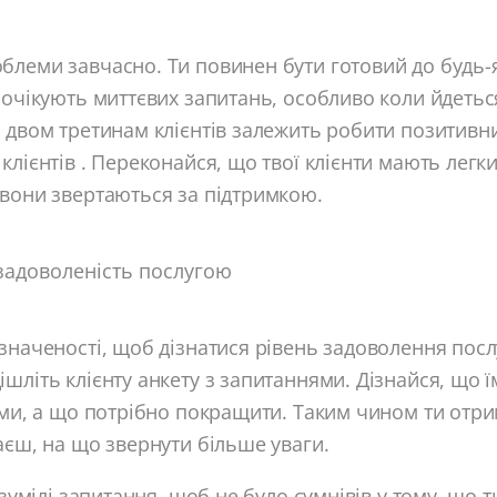
леми завчасно. Ти повинен бути готовий до будь-я
 очікують миттєвих запитань, особливо коли йдеть
 двом третинам клієнтів залежить робити позитивн
клієнтів . Переконайся, що твої клієнти мають легк
 вони звертаються за підтримкою.
 задоволеність послугою
значеності, щоб дізнатися рівень задоволення послу
шліть клієнту анкету з запитаннями. Дізнайся, що 
ами, а що потрібно покращити. Таким чином ти отр
аєш, на що звернути більше уваги.
озумілі запитання, щоб не було сумнівів у тому, що т