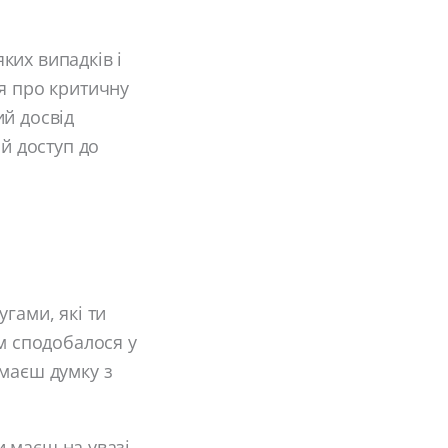
ких випадків і
ся про критичну
ий досвід
ий доступ до
гами, які ти
їм сподобалося у
имаєш думку з
и маєш на увазі.