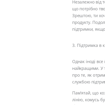
Незалежно від т
що потрібно тво
Зрештою, ти хо
продукту. Подол
підтримки, якщо
3. Підтримка в 
Однак іноді все
найкращими. У т
про те, як отри
службою підтрим
Пам’ятай, що ко
лінію, комусь б