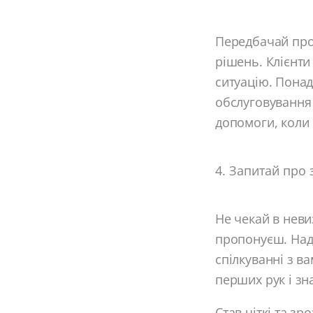
Передбачай проб
рішень. Клієнти
ситуацію. Понад
обслуговування 
допомоги, коли
4. Запитай про
Не чекай в неви
пропонуєш. Наді
спілкуванні з в
перших рук і зн
Став чіткі та зр