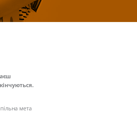
ваєш
кінчуються.
спільна мета