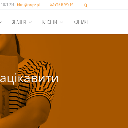
511 071 201
biuro@evolpe.pl
КАР’ЄРА В EVOLPE
ЗНАННЯ
КЛІЄНТИ
КОНТАКТ
зацікавити