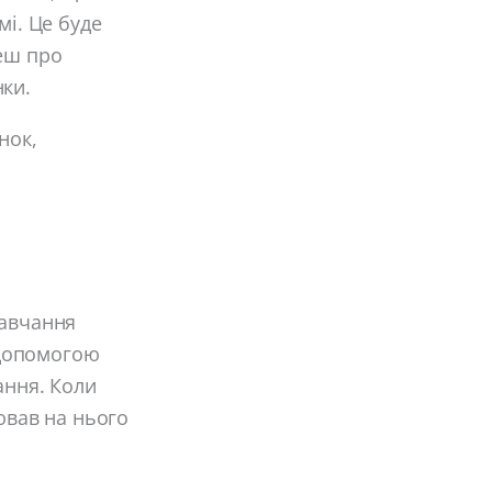
мі. Це буде
деш про
нки.
нок,
навчання
 допомогою
ання. Коли
ював на нього