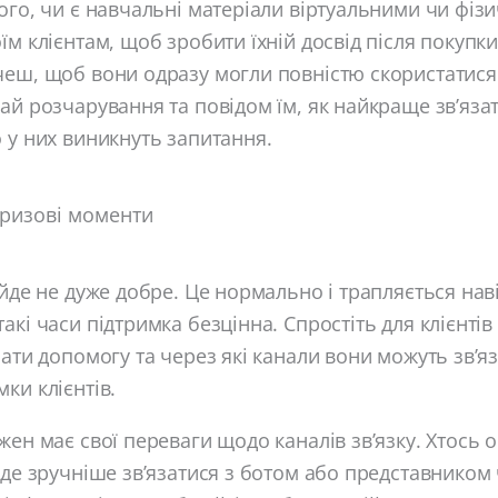
ого, чи є навчальні матеріали віртуальними чи фізи
їм клієнтам, щоб зробити їхній досвід після покуп
чеш, щоб вони одразу могли повністю скористатис
ай розчарування та повідом їм, як найкраще зв’яза
 у них виникнуть запитання.
кризові моменти
 йде не дуже добре. Це нормально і трапляється наві
акі часи підтримка безцінна. Спростіть для клієнті
мати допомогу та через які канали вони можуть зв’яз
ки клієнтів.
жен має свої переваги щодо каналів зв’язку. Хтось 
уде зручніше зв’язатися з ботом або представником 