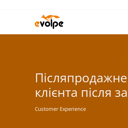
Перейти
до
вмісту
Післяпродажне 
клієнта після 
Customer Experience