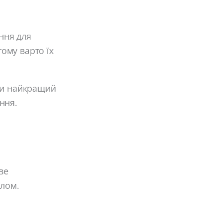
ення для
тому варто їх
ати найкращий
ння.
ве
ілом.