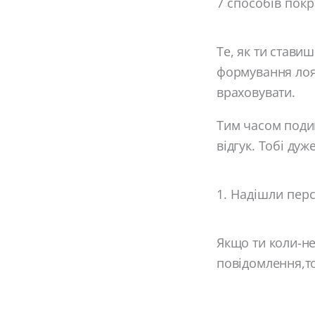
7 способів покр
Те, як ти стави
формування лояль
враховувати.
Тим часом поди
відгук. Тобі ду
1. Надішли пер
Якщо ти коли-не
повідомлення,то