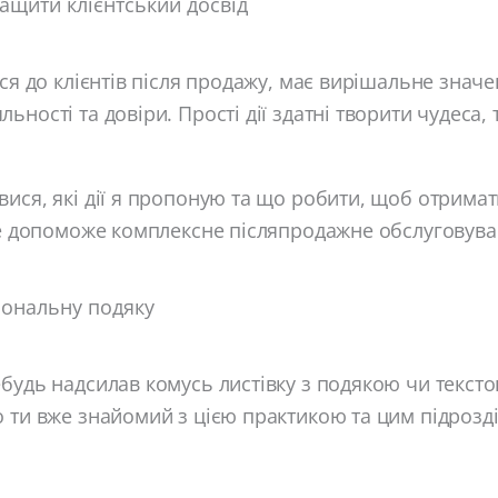
ащити клієнтський досвід
шся до клієнтів після продажу, має вирішальне знач
ності та довіри. Прості дії здатні творити чудеса, 
вися, які дії я пропоную та що робити, щоб отрим
же допоможе комплексне післяпродажне обслуговува
сональну подяку
будь надсилав комусь листівку з подякою чи тексто
 ти вже знайомий з цією практикою та цим підрозд