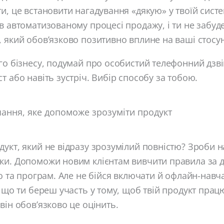
и, це встановити нагадування «дякую» у твоїй систе
в автоматизованому процесі продажу, і ти не забу
 який обов’язково позитивно вплине на ваші стосу
го бізнесу, подумай про особистий телефонний дзві
т або навіть зустріч. Вибір способу за тобою.
чання, яке допоможе зрозуміти продукт
укт, який не відразу зрозумілий повністю? Зроби 
ки. Допоможи новим клієнтам вивчити правила за
ео та програм. Але не бійся включати й офлайн-навч
, що ти береш участь у тому, щоб твій продукт прац
він обов’язково це оцінить.