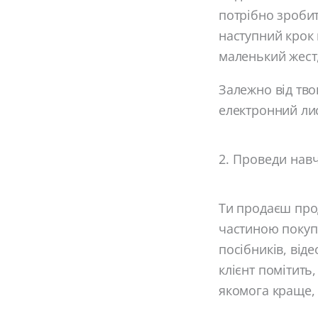
потрібно зробит
наступний крок 
маленький жест,
Залежно від тво
електронний лис
2. Проведи нав
Ти продаєш прод
частиною покуп
посібників, від
клієнт помітить
якомога краще, 