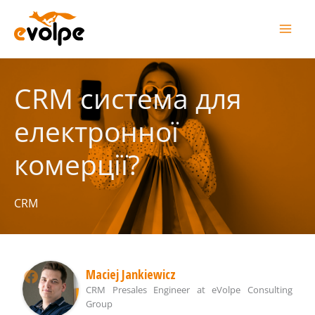
Перейти
до
вмісту
CRM система для
електронної
комерції?
CRM
Maciej Jankiewicz
CRM Presales Engineer
at
eVolpe Consulting
Group