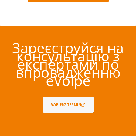
Зареєструйся на
консультацію з
експертами по
впровадженню
eVolpe
WYBIERZ TERMIN