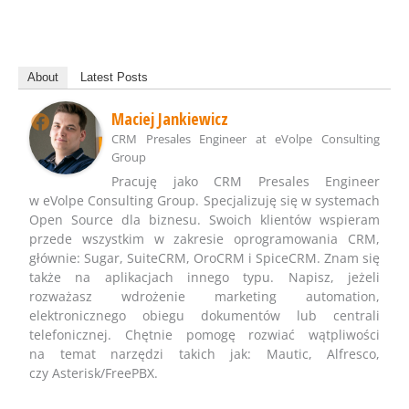
About
Latest Posts
Maciej Jankiewicz
CRM Presales Engineer
at
eVolpe Consulting
Group
Pracuję jako CRM Presales Engineer
w eVolpe Consulting Group. Specjalizuję się w systemach
Open Source dla biznesu. Swoich klientów wspieram
przede wszystkim w zakresie oprogramowania CRM,
głównie: Sugar, SuiteCRM, OroCRM i SpiceCRM. Znam się
także na aplikacjach innego typu. Napisz, jeżeli
rozważasz wdrożenie marketing automation,
elektronicznego obiegu dokumentów lub centrali
telefonicznej. Chętnie pomogę rozwiać wątpliwości
na temat narzędzi takich jak: Mautic, Alfresco,
czy Asterisk/FreePBX.