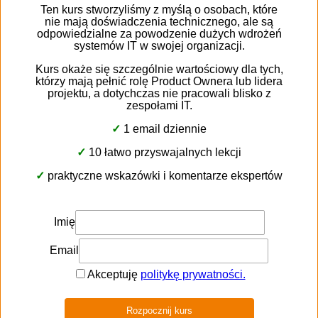
Системи з відкритим кодом можуть стати для тебе
рішенням. Налаштуй систему та функції на свій
розсуд. Таке рішення стане хорошою
альтернативою системам, які вже готові і в яких
немає місця для змін.
Підсумування
Якнайшвидше залучення клієнтів буде великим
успіхом для тебе і компанії. Однак про відносини з
ними варто подумати з самого початку.
82% клієнтів
змінюють улюблені бренди через низьку якість
обслуговування. Тому з самого початку майте на
увазі хороші стосунки та контакт із клієнтом.
Впровадження CRM-системи – крок у правильному
напрямку.