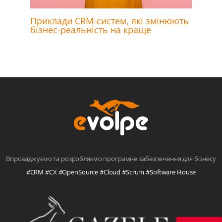
Приклади CRM-систем, які змінюють
бізнес-реальність на краще
Впроваджуємо та розробляємо програмне забезпечення для бізнесу
#CRM #CX #OpenSource #Cloud #Scrum #Software House