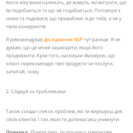
якого віку вони належать, де живуть, які витрати, що
їм подобається та що не подобається. Поговори з
ними та подивися, що приваблює їх до тебе, а не у
твоїх конкурентів
Я рекомендував
дослідження NSP
тут раніше. Я не
думаю, що це може зашкодити, якщо його
продовжити. Крім того, наскільки ймовірно, що
клієнт порекомендує твої продукти чи послуги,
запитай, чому.
2. Слідкуй за проблемами
Також склади список проблем, які ти вирішуєш для
своїх клієнтів. І тих, яких ти допомагаєш уникнути.
Приклад.
Припустімо, ти продаєш трекінгове