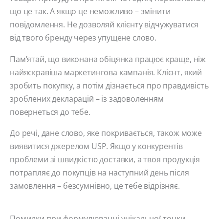
що це так. А якщо це неможливо – змінити
повідомлення. Не дозволяй клієнту відчужуватися
від твого бренду через упущене слово.
Пам’ятай, що виконана обіцянка працює краще, ніж
найяскравіша маркетингова кампанія. Клієнт, який
зробить покупку, а потім дізнається про правдивість
зроблених декларацій – із задоволенням
повернеться до тебе.
До речі, дане слово, яке покривається, також може
виявитися джерелом USP. Якщо у конкурентів
проблеми зі швидкістю доставки, а твоя продукція
потрапляє до покупців на наступний день після
замовлення – безсумнівно, це тебе відрізняє.
Помилки при формулюванні унікальної точки