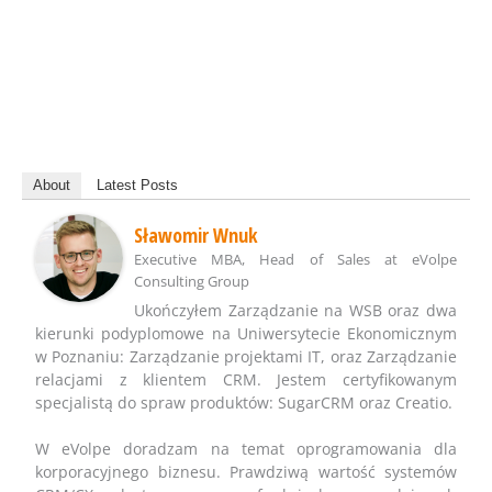
About
Latest Posts
Sławomir Wnuk
Executive MBA, Head of Sales
at
eVolpe
Consulting Group
Ukończyłem Zarządzanie na WSB oraz dwa
kierunki podyplomowe na Uniwersytecie Ekonomicznym
w Poznaniu: Zarządzanie projektami IT, oraz Zarządzanie
relacjami z klientem CRM. Jestem certyfikowanym
specjalistą do spraw produktów: SugarCRM oraz Creatio.
W eVolpe doradzam na temat oprogramowania dla
korporacyjnego biznesu. Prawdziwą wartość systemów