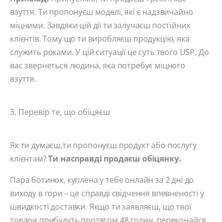
взуття. Ти пропонуєш моделі, які є надзвичайно
міцними. Завдяки цій дії ти залучаєш постійних
клієнтів. Тому що ти виробляєш продукцію, яка
служить роками. У цій ситуації це суть твого USP. До
вас звернеться людина, яка потребує міцного
взуття.
3. Перевір те, що обіцяєш
Як ти думаєш,ти пропонуєш продукт або послугу
клієнтам?
Ти насправді продаєш обіцянку.
Пара ботинок, куплена у тебе онлайн за 2 дні до
виходу в гори – це справді свідчення впевненості у
швидкості доставки. Якщо ти заявляєш, що твої
товари прибудуть протягом 48 годин, переконайся,