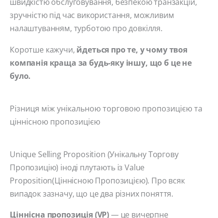
швидкістю обслуговування, безпекою транзакцій,
зручністю під час використання, можливим
налаштуванням, турботою про довкілля.
Коротше кажучи,
йдеться про те, у чому твоя
компанія краща за будь-яку іншу, що б це не
було.
Різниця між унікальною торговою пропозицією та
ціннісною пропозицією
Unique Selling Proposition (Унікальну Торгову
Пропозицію) іноді плутають із Value
Proposition(Ціннісною Пропозицією). Про всяк
випадок зазначу, що це два різних поняття.
Ціннісна пропозиція (VP)
— це вичерпне