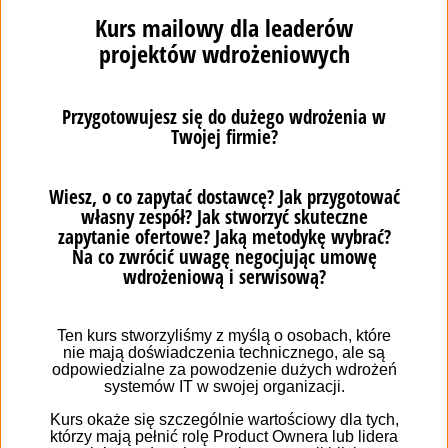
4. Це просто гасло
USP – це не слоган із каталогу чи банер на веб-сайті.
Його зміст має випливати з усіх аспектів твого
бізнесу. Якщо ти заявляєi, що твої продукти
довговічні та прослужать ще десятиліття, інвестуй,
щоб зробити їх такими. Тільки тоді говори про це
широко і при кожній нагоді. Щоб твоє твердження
не було голослівним.
Приклади дійсного USP