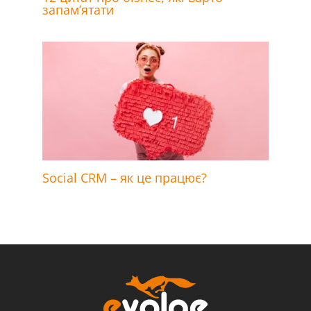
запам’ятати
Social CRM – як це працює?