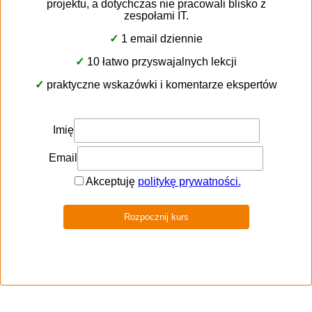
Canva
Nike
IKEA
Hendi
Mięsna Paczka
Поліпшення роботи гастрономії
Професійна, якісна, довговічна кухонна
техніка для професіоналів
Зручний спосіб замовлення, доставки та
фінансування з урахуванням потреб
гастрономії
Висновок