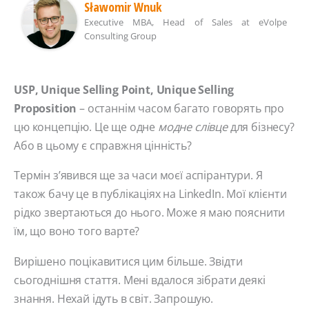
Sławomir Wnuk
Executive MBA, Head of Sales
at
eVolpe
Consulting Group
USP, Unique Selling Point, Unique Selling
Proposition
– останнім часом багато говорять про
цю концепцію. Це ще одне
модне слівце
для бізнесу?
Або в цьому є справжня цінність?
Термін з’явився ще за часи моєї аспірантури. Я
також бачу це в публікаціях на LinkedIn. Мої клієнти
рідко звертаються до нього. Може я маю пояснити
їм, що воно того варте?
Вирішено поцікавитися цим більше. Звідти
сьогоднішня стаття. Мені вдалося зібрати деякі
знання. Нехай ідуть в світ. Запрошую.