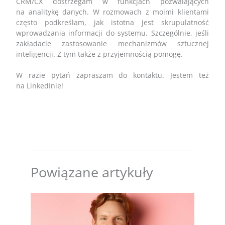
CRM/CX dostrzegam w funkcjach pozwalających
na analitykę danych. W rozmowach z moimi klientami
często podkreślam, jak istotna jest skrupulatność
wprowadzania informacji do systemu. Szczególnie, jeśli
zakładacie zastosowanie mechanizmów sztucznej
inteligencji. Z tym także z przyjemnością pomogę.
W razie pytań zapraszam do kontaktu. Jestem też
na LinkedInie!
Powiązane artykuły