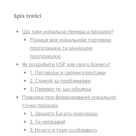
Spis treści
Що таке унікальна перевага продажу?
Різниця між унікальною торговою
пропозицією та ціннісною
пропозицією
Як розробити USP для свого бізнесу?
1. Поговори зі своїми клієнтами
2. Слідкуй за проблемами
3. Перевір те, що обіцяєш
Помилки при формулюванні унікальної
точки продажу
1. Занадто багато пояснюєш
2. Ти неправий
3. Нічого в тому особливого