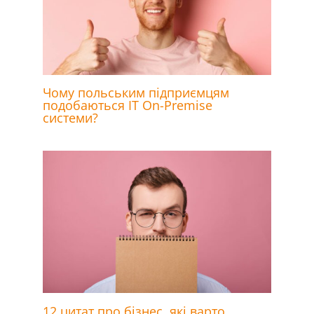
Чому польським підприємцям
подобаються IT On-Premise
системи?
12 цитат про бізнес, які варто