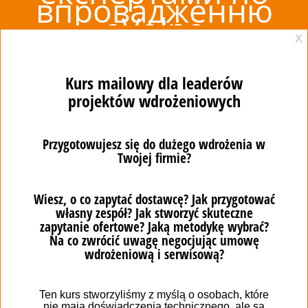
впровадженню
eVolpe
WYBIERZ TERMIN