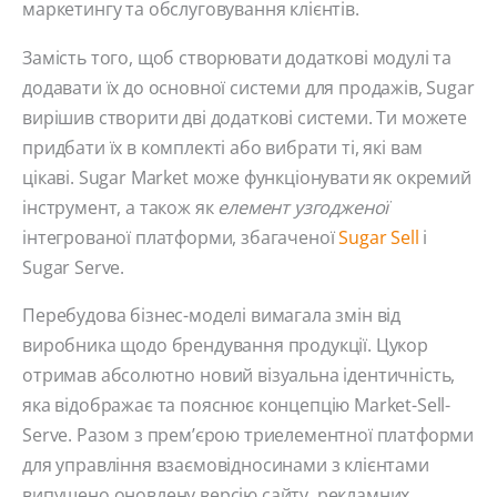
маркетингу та обслуговування клієнтів.
Замість того, щоб створювати додаткові модулі та
додавати їх до основної системи для продажів, Sugar
вирішив створити дві додаткові системи. Ти можете
придбати їх в комплекті або вибрати ті, які вам
цікаві. Sugar Market може функціонувати як окремий
інструмент, а також як
елемент узгодженої
інтегрованої платформи, збагаченої
Sugar Sell
і
Sugar Serve.
Перебудова бізнес-моделі вимагала змін від
виробника щодо брендування продукції. Цукор
отримав абсолютно новий візуальна ідентичність,
яка відображає та пояснює концепцію Market-Sell-
Serve. Разом з прем’єрою триелементної платформи
для управління взаємовідносинами з клієнтами
випущено оновлену версію сайту, рекламних