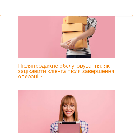
Післяпродажне обслуговування: як
зацікавити клієнта після завершення
операції?