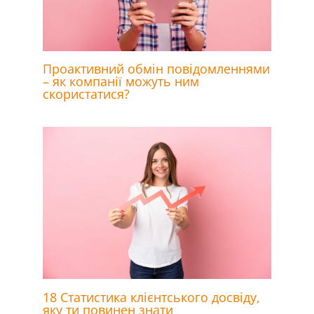
Проактивний обмін повідомленнями
– як компанії можуть ним
скористатися?
18 Статистика клієнтського досвіду,
яку ти повинен знати