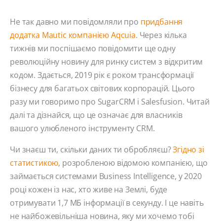
Не так давно ми повідомляли про
придбання
додатка Mautic компанією Aqcuia.
Через кілька
тижнів ми поспішаємо повідомити ще одну
революційну новину для ринку систем з відкритим
кодом. Здається, 2019 рік є роком трансформації
бізнесу для багатьох світових корпорацій. Цього
разу ми говоримо про SugarCRM і Salesfusion. Читай
далі та дізнайся, що це означає для власників
вашого улюбленого інструменту CRM.
Чи знаєш ти, скільки даних ти обробляєш?
Згідно зі
статистикою
, розробленою відомою компанією, що
займається системами Business Intelligence, у 2020
році кожен із нас, хто живе на Землі, буде
отримувати 1,7 МБ інформації в секунду. І це навіть
не найбожевільніша новина, яку ми хочемо тобі