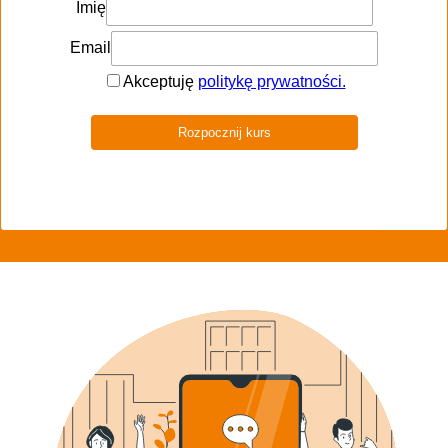
експертами по
впровадженню
eVolpe
WYBIERZ TERMIN