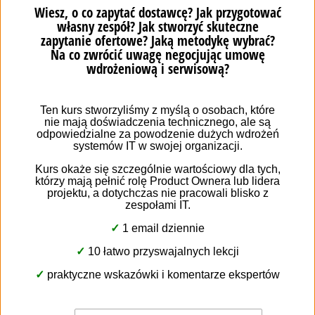
зібраних на кожному етапі шляху клієнта.
Запитай нас про систему Sugar і скористайся
комплексною платформою управління
взаємовідносинами з клієнтами, доповненою
механізмами автоматизації маркетингу.
Консультація фахівця з впровадження можна
організувати за допомогою календаря, що
додається нижче. Запрошуємо!
Зареєструйся на
консультацію з