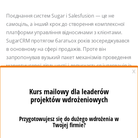
Поєднання систем Sugar і Salesfusion — це не
самоціль, а інший крок до створення комплексної
платформи управління відносинами з клієнтами.
SugarCRM протягом багатьох років зосереджувався
в основному на сфері продажів. Проте він
запропонував вузький пакет механізмів проведення
маркетингової діяльності і допускається інтеграція із
зовнішніми, , програмами автоматизації
маркетингу.
Розробники системи завжди прагнули
до того Ти отримуєш 360-градусний огляд процесу
купівлі та продажу. Як вони розвиваються
очікування клієнтів, так розвивається підхід до
бізнесу. Сьогодні виходить цукор очікування
підприємців, які хочуть приймати стратегічні
рішення в на основі точних аналітичних даних,