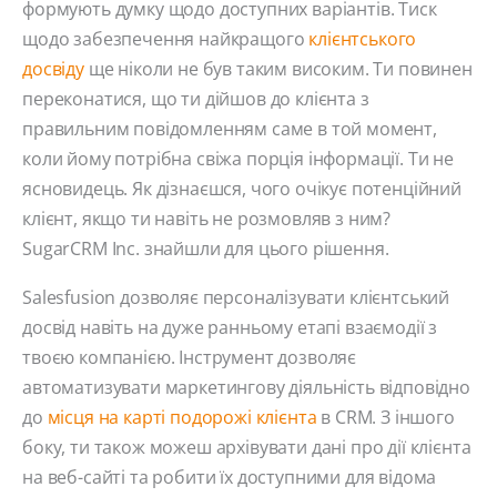
формують думку щодо доступних варіантів. Тиск
щодо забезпечення найкращого
клієнтського
досвіду
ще ніколи не був таким високим. Ти повинен
переконатися, що ти дійшов до клієнта з
правильним повідомленням саме в той момент,
коли йому потрібна свіжа порція інформації. Ти не
ясновидець. Як дізнаєшся, чого очікує потенційний
клієнт, якщо ти навіть не розмовляв з ним?
SugarCRM Inc. знайшли для цього рішення.
Salesfusion дозволяє персоналізувати клієнтський
досвід навіть на дуже ранньому етапі взаємодії з
твоєю компанією. Інструмент дозволяє
автоматизувати маркетингову діяльність відповідно
до
місця на карті подорожі клієнта
в CRM. З іншого
боку, ти також можеш архівувати дані про дії клієнта
на веб-сайті та робити їх доступними для відома