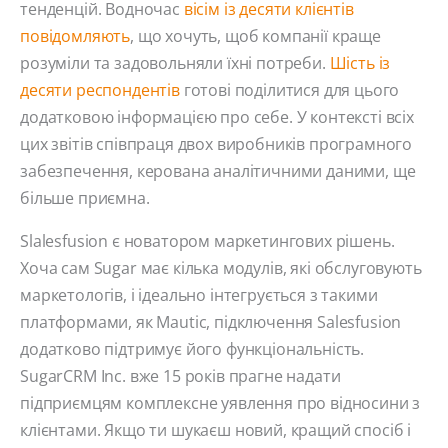
тенденцій. Водночас
вісім із десяти клієнтів
повідомляють
, що хочуть, щоб компанії краще
розуміли та задовольняли їхні потреби.
Шість із
десяти респондентів
готові поділитися для цього
додатковою інформацією про себе. У контексті всіх
цих звітів співпраця двох виробників програмного
забезпечення, керована аналітичними даними, ще
більше приємна.
Slalesfusion є новатором маркетингових рішень.
Хоча сам Sugar має кілька модулів, які обслуговують
маркетологів, і ідеально інтегрується з такими
платформами, як Mautic, підключення Salesfusion
додатково підтримує його функціональність.
SugarCRM Inc. вже 15 років прагне надати
підприємцям комплексне уявлення про відносини з
клієнтами. Якщо ти шукаєш новий, кращий спосіб і