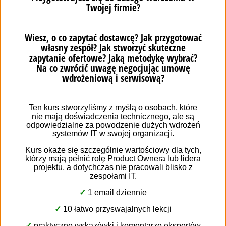
# 5 Постійне прийняття приростів (нові елементи
системи)
Після кожного зі спринтів можлива інсталяція
додатків , які створюють приріст т. зв виробництва.
Звичайно, не кожен Спринт має закінчуватися
таким виробництвом. Це повністю залежить від