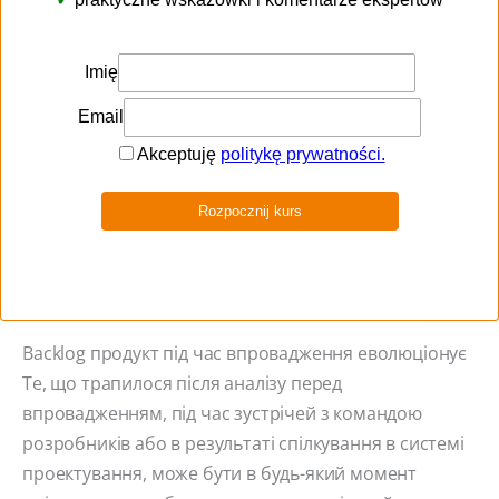
твого рішення.
Пам’ятай! Маєш можливість дізнатися про нові
функції в тестовому середовищі, підготовленому для
тебе. На підставі цього виходить кінцеве
затвердження завдань з попереднього Sprint-y.
№ 6 Вибір завдань для реалізації на основі
поточних потреб користувачів
Backlog продукт під час впровадження еволюціонує
Те, що трапилося після аналізу перед
впровадженням, під час зустрічей з командою
розробників або в результаті спілкування в системі
проектування, може бути в будь-який момент