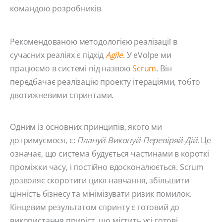
командою розробників
Рекомендованою методологією реалізації в
сучасних реаліях є підхід
Agile
. У eVolpe ми
працюємо в системі під назвою
Scrum
. Він
передбачає реалізацію проекту ітераціями, тобто
двотижневими спринтами.
Одним із основних принципів, якого ми
дотримуємося, є:
Плануй-Виконуй-Перевіряй-Дій.
Це
означає, що система будується частинами в короткі
проміжки часу, і постійно вдосконалюється. Scrum
дозволяє скоротити цикл навчання, збільшити
цінність бізнесу та мінімізувати ризик помилок.
Кінцевим результатом спринту є готовий до
використання приріст, що містить усі готові