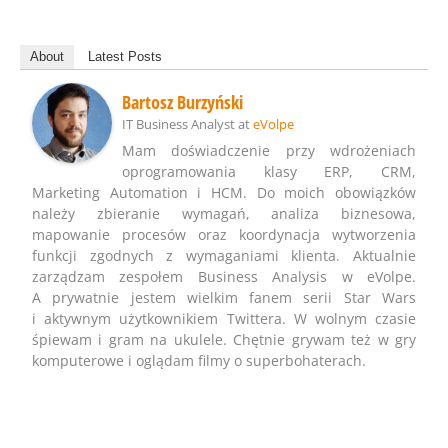
About
Latest Posts
Bartosz Burzyński
IT Business Analyst
at
eVolpe
Mam doświadczenie przy wdrożeniach
oprogramowania klasy ERP, CRM,
Marketing Automation i HCM. Do moich obowiązków
należy zbieranie wymagań, analiza biznesowa,
mapowanie procesów oraz koordynacja wytworzenia
funkcji zgodnych z wymaganiami klienta. Aktualnie
zarządzam zespołem Business Analysis w eVolpe.
A prywatnie jestem wielkim fanem serii Star Wars
i aktywnym użytkownikiem Twittera. W wolnym czasie
śpiewam i gram na ukulele. Chętnie grywam też w gry
komputerowe i oglądam filmy o superbohaterach.