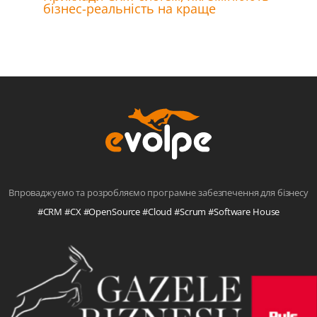
бізнес-реальність на краще
Впроваджуємо та розробляємо програмне забезпечення для бізнесу
#CRM #CX #OpenSource #Cloud #Scrum #Software House