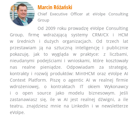
Marcin Różański
Chief Executive Officer
at
eVolpe Consulting
Group
Od 2009 roku prowadzę eVolpe Consulting
Group, firmę wdrażającą systemy CRM/CX i HCM
w średnich i dużych organizacjach. Od trzech lat
przestawiam ją na sztuczną inteligencję i publicznie
pokazuję, jak to wygląda w praktyce: z liczbami,
nieudanymi podejściami i wnioskami, które kosztowały
nas realne pieniądze. Odpowiadam za strategię,
kontrakty i rozwój produktów: MintHCM oraz eVolpe AI
Context Platform. Piszę o agentic AI w realnej firmie
wdrożeniowej, o kontraktach IT okiem Wykonawcy
i o open source jako modelu biznesowym. Jeśli
zastanawiasz się, ile w AI jest realnej dźwigni, a ile
teatru, znajdziesz mnie na LinkedIn i w newsletterze
eVolpe.