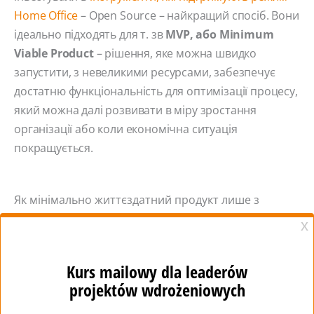
Home Office
– Open Source – найкращий спосіб. Вони
ідеально підходять для т. зв
MVP, або Minimum
Viable Product
– рішення, яке можна швидко
запустити, з невеликими ресурсами, забезпечує
достатню функціональність для оптимізації процесу,
який можна далі розвивати в міру зростання
організації або коли економічна ситуація
покращується.
Як мінімально життєздатний продукт лише з
відкритим кодом
Завдяки Open Source, іноді навіть без ліцензійних
зборів та інтенсивної розробки, ти можеш