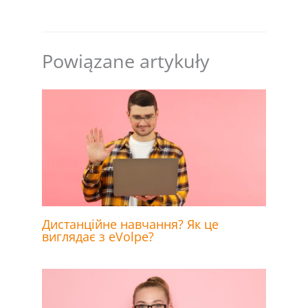
Powiązane artykuły
Дистанційне навчання? Як це
виглядає з eVolpe?