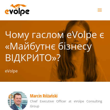
Перейти
до
вмісту
Чому гаслом eVolpe є
«Майбутнє бізнесу
ВІДКРИТО»?
eVolpe
Marcin Różański
Chief Executive Officer
at
eVolpe Consulting
Group