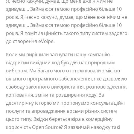
Я, чесно кажучи, думав, що мене вже нічим не
здивуєш… Займаюся темою професійно більше 10
років. Я, чесно кажучи, думав, що мене вже нічим не
здивуєш… Займаюся темою професійно більше 10
років. Я помітив цінність такого типу систем задовго
до створення eVolpe.
Коли ми вирішили заснувати нашу компанію,
відкритий вихідний код був для нас природним
вибором. Ми багато чого ототожнювали з місією
вільного програмного забезпечення, яке дозволяло
свободу законного використання, розповсюдження,
копіювання, зміни та розширення коду. За
десятирічну історію ми пропонуємо консультаційні
послуги та впровадження восьми різних систем
цього типу. Звідки береться віра в комерційну
корисність Open Source? Я зазвичай наводжу такі