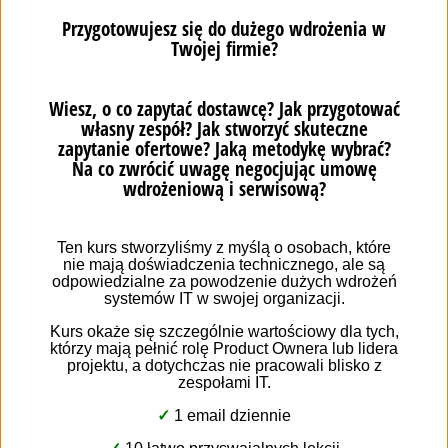
скористатися перевагами професійного
програмного забезпечення для бізнесу.
Використовуй таку систему, щоб активізувати свою
діяльність у ці важкі часи Коли економіка
покращиться, ти візьмеш на себе проект, щоб
налаштувати інструмент відповідно до твоїх
індивідуальних потреб. Вам буде простіше, що
замість того, щоб бути розпорошеними, ти
матимеш всі свої знання про бізнес в одному місці!
Також про стосунки, які склалися в епоху
коронавірусу. Не обов’язково робити все й одразу!
Правильно контролюючи пріоритети та бюджет,
адаптуючись до змін, завдяки гнучкій методології –
ти можеш використовувати неповну, але ефективну
версію та отримувати реальні прибутки з перших же
днів.