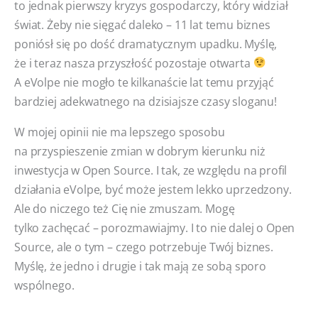
to jednak pierwszy kryzys gospodarczy, który widział
świat. Żeby nie sięgać daleko – 11 lat temu biznes
poniósł się po dość dramatycznym upadku. Myślę,
że i teraz nasza przyszłość pozostaje otwarta
A eVolpe nie mogło te kilkanaście lat temu przyjąć
bardziej adekwatnego na dzisiajsze czasy sloganu!
W mojej opinii nie ma lepszego sposobu
na przyspieszenie zmian w dobrym kierunku niż
inwestycja w Open Source. I tak, ze względu na profil
działania eVolpe, być może jestem lekko uprzedzony.
Ale do niczego też Cię nie zmuszam. Mogę
tylko zachęcać – porozmawiajmy. I to nie dalej o Open
Source, ale o tym – czego potrzebuje Twój biznes.
Myślę, że jedno i drugie i tak mają ze sobą sporo
wspólnego.