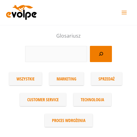
Перейти
до
вмісту
Glosariusz
WSZYSTKIE
MARKETING
SPRZEDAŻ
CUSTOMER SERVICE
TECHNOLOGIA
PROCES WDROŻENIA