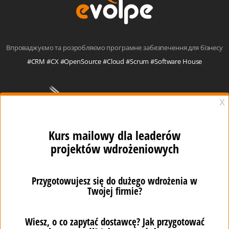
Впроваджуємо та розробляємо програмне забезпечення для бізнесу
#CRM #CX #OpenSource #Cloud #Scrum #Software House
eVolpe Consulting Group
Winogrady Business Center
Aleje Solidarności 46