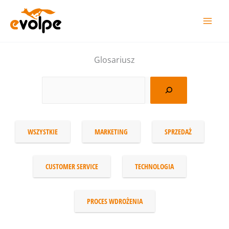
Перейти
до
вмісту
Glosariusz
WSZYSTKIE
MARKETING
SPRZEDAŻ
CUSTOMER SERVICE
TECHNOLOGIA
PROCES WDROŻENIA