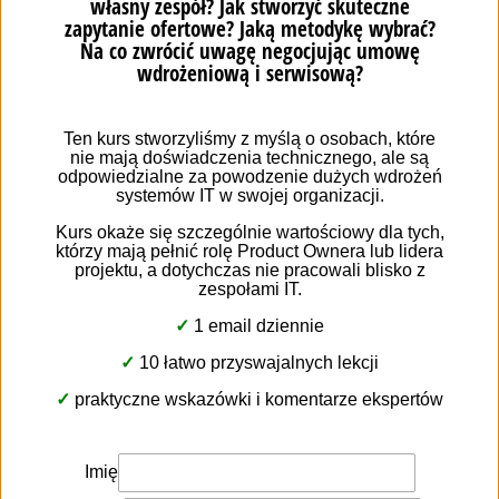
61-696 Poznań
+48 511 071 201
ofis@evolpe.com.ua
Офіційний партнер