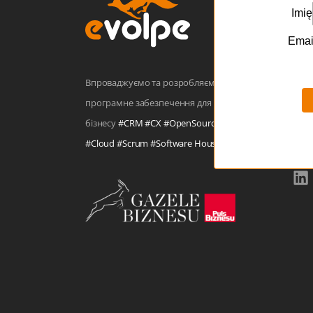
eVo
Wino
Aleje
Впроваджуємо та розробляємо
61-6
програмне забезпечення для
+48 5
бізнесу
#CRM #CX #OpenSource
ofis
#Cloud #Scrum #Software House