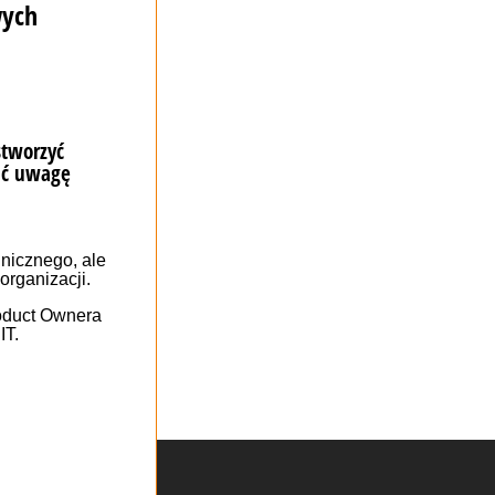
ес укладання
ні або на
комерція чи