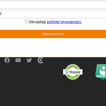
lpe Consulting Group
Офіційний партнер
grady Business Center
 Solidarności 46
96 Poznań
11 071 201
@evolpe.com.ua