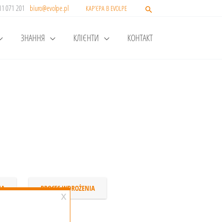
511 071 201
biuro@evolpe.pl
КАР’ЄРА В EVOLPE
ЗНАННЯ
КЛІЄНТИ
КОНТАКТ
IA
PROCES WDROŻENIA