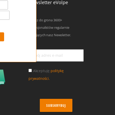
Newsletter eVolpe
Dołącz do grona 3600+
profesjonalistów regularnie
czytających nasz Newsletter.
Akceptuję
politykę
prywatności.
SUBSKRYBUJ