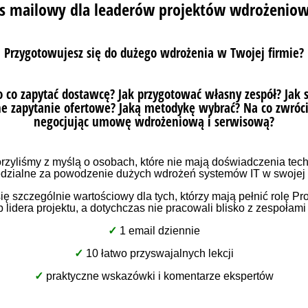
рція
a
ія – це вид торгівлі, що ведеться в Інтернеті; проц
через Інтернет (напр. в приватному інтернет-магази
кож відомий як електронна комерція або електронна 
.