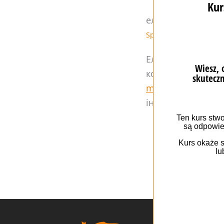
електронна коме
Sprzedaż
Technologi
Електронна комерц
комерційних угод 
marketplace
). Та
інтернет-комерція