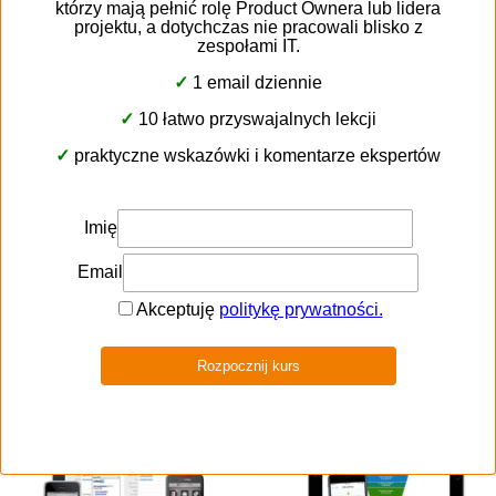
Останній пункт, який ми хочемо охопити в нашому
огляді SugarCRM #10yearchallenge, це мобільний
додаток. У 2009 році це була дуже проста форма
перенесення CRM на мобільний пристрій. У 2019
році продавець може буквально вибирати,
використовувати
настільну або мобільну версію,
не втрачаючи функціональних можливостей.
SugarCRM Mobile наразі є одним із найрозвиненіших
мобільних додатків для CRM-систем на ринку, який
також дозволяє дуже глибоко налаштовувати.