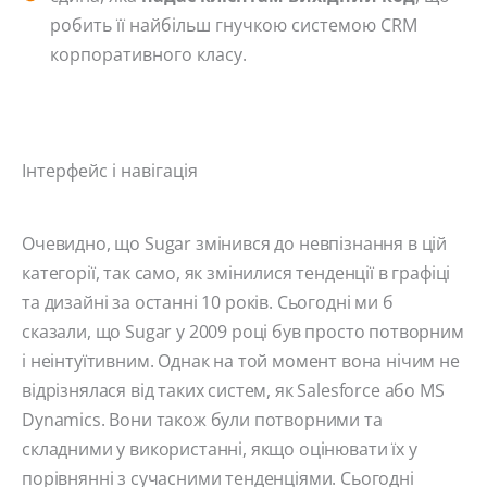
робить її найбільш гнучкою системою CRM
корпоративного класу.
Інтерфейс і навігація
Очевидно, що Sugar змінився до невпізнання в цій
категорії, так само, як змінилися тенденції в графіці
та дизайні за останні 10 років. Сьогодні ми б
сказали, що Sugar у 2009 році був просто потворним
і неінтуїтивним. Однак на той момент вона нічим не
відрізнялася від таких систем, як Salesforce або MS
Dynamics. Вони також були потворними та
складними у використанні, якщо оцінювати їх у
порівнянні з сучасними тенденціями. Сьогодні