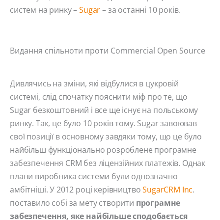
систем на ринку –
Sugar
– за останні 10 років.
Видання спільноти проти Commercial Open Source
Дивлячись на зміни, які відбулися в цукровій
системі, слід спочатку пояснити міф про те, що
Sugar безкоштовний і все ще існує на польському
ринку. Так, це було 10 років тому. Sugar завоював
свої позиції в основному завдяки тому, що це було
найбільш функціонально розроблене програмне
забезпечення CRM без ліцензійних платежів. Однак
плани виробника системи були однозначно
амбітніші. У 2012 році керівництво
SugarCRM Inc
.
поставило собі за мету створити
програмне
забезпечення, яке найбільше сподобається