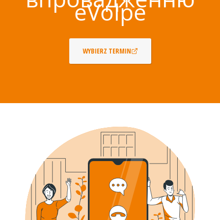
eVolpe
WYBIERZ TERMIN