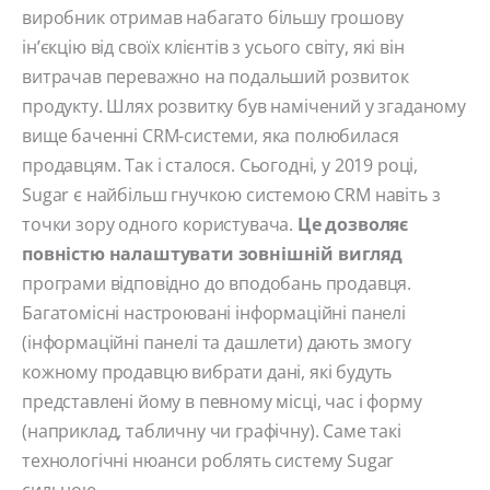
виробник отримав набагато більшу грошову
ін’єкцію від своїх клієнтів з усього світу, які він
витрачав переважно на подальший розвиток
продукту. Шлях розвитку був намічений у згаданому
вище баченні CRM-системи, яка полюбилася
продавцям. Так і сталося. Сьогодні, у 2019 році,
Sugar є найбільш гнучкою системою CRM навіть з
точки зору одного користувача.
Це дозволяє
повністю налаштувати зовнішній вигляд
програми відповідно до вподобань продавця.
Багатомісні настроювані інформаційні панелі
(інформаційні панелі та дашлети) дають змогу
кожному продавцю вибрати дані, які будуть
представлені йому в певному місці, час і форму
(наприклад, табличну чи графічну). Саме такі
технологічні нюанси роблять систему Sugar
сильною.