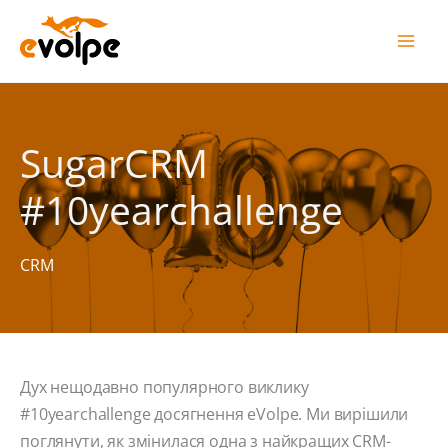
Перейти
до
вмісту
SugarCRM
#10yearchallenge
CRM
Дух нещодавно популярного виклику
#10yearchallenge досягнення eVolpe. Ми вирішили
поглянути, як змінилася одна з найкращих CRM-