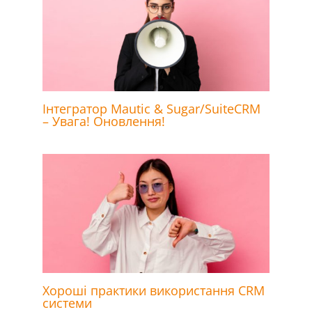
Інтегратор Mautic & Sugar/SuiteCRM
– Увага! Оновлення!
Хороші практики використання CRM
системи