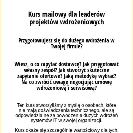
Те, чого не існувало в 2009 році, і що сьогодні можна
вважати великою перевагою системи Sugar на
ринку, це її підхід до управління бізнес-процесами.
Модуль
Advanced Workflow
, представлений під час
розробки комерційних версій, дозволяє ідеально
відображати бізнес-процеси за допомогою нотації
BPMN. Але яким би було графічне представлення
процесів, якби під ним не було величезної
можливості їх автоматизувати? Його застосування
стало одним із головних факторів, завдяки якому,
наприклад, у відомій південноамериканській
компанії Unifin
процес продажів скоротився на
60%
, а загальний річний
дохід компанії зріс на
300%.
мобільний додаток