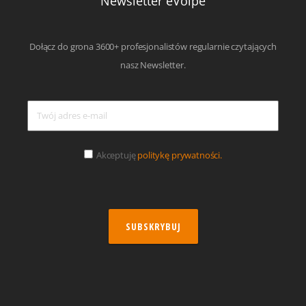
Newsletter eVolpe
Dołącz do grona 3600+ profesjonalistów regularnie czytających
nasz Newsletter.
Akceptuję
politykę prywatności.
SUBSKRYBUJ