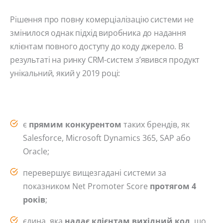
Рішення про повну комерціалізацію системи не
змінилося однак підхід виробника до надання
клієнтам повного доступу до коду джерело. В
результаті на ринку CRM-систем з’явився продукт
унікальний, який у 2019 році:
є
прямим конкурентом
таких брендів, як
Salesforce, Microsoft Dynamics 365, SAP або
Oracle;
перевершує вищезгадані системи за
показником Net Promoter Score
протягом 4
років
;
єдина, яка
надає клієнтам вихідний код
, що