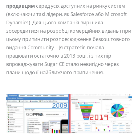
продавцям
серед усіх доступних на ринку систем
(включаючи такі лідери, як Salesforce або Microsoft
Dynamics). Для цього компанія вирішила
зосередитися на розробці комерційних видань і при
цьому припинити розповсюдження безкоштовного
видання Community. Ця стратегія почала
працювати остаточно в 2013 році, і з тих пір
впроваджувати Sugar CE стало невигідно через
плани щодо її найближчого припинення.