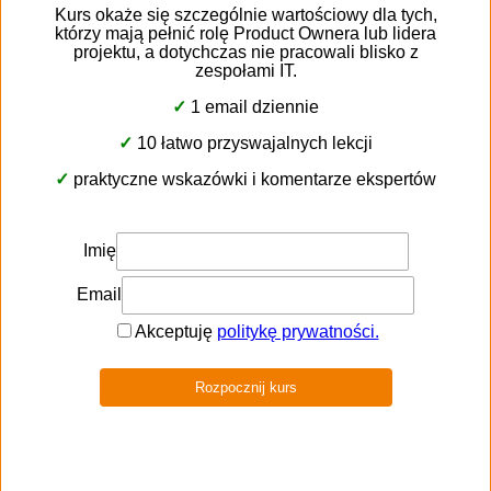
а інші, наприклад, спілкуванню електронною
поштою. Деякі клієнти розчаровуються, якщо не
отримують швидкої відповіді, інші розуміють, що
інколи на це потрібно чекати. CRM — це ідеальне
місце для зберігання порад і думок, які допомагають
будувати стосунки.
Щоб утримати клієнтів
Кожен від’їзд клієнта важкий. Це може бути ще
складніше, коли це ключовий клієнт. Клієнти ніколи
не йдуть без причини, хоча без CRM-системи це
може здатися. Глибокий аналіз історії
взаємовідносин з клієнтами дозволить менеджерам
діагностувати причину втрати клієнта. І навіть якщо
в даний момент нічого не вдасться зробити,
зроблені висновки допоможуть запобігти подібним