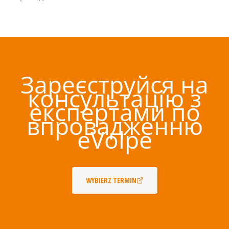
Зареєструйся на
консультацію з
експертами по
впровадженню
eVolpe
WYBIERZ TERMIN