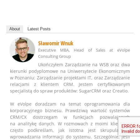
About
Latest Posts
Sławomir Wnuk
Executive MBA, Head of Sales
at
eVolpe
Consulting Group
Ukończyłem Zarządzanie na WSB oraz dwa
kierunki podyplomowe na Uniwersytecie Ekonomicznym
w Poznaniu: Zarządzanie projektami IT, oraz Zarządzanie
relacjami z klientem CRM. Jestem certyfikowanym
specjalistą do spraw produktów: SugarCRM oraz Creatio.
W eVolpe doradzam na temat oprogramowania dla
korporacyjnego biznesu. Prawdziwą wartość systemów
CRM/CX dostrzegam w funkcjach pozwalających
na analitykę danych. W rozmowach z moimi klientami
często podkreślam, jak istotna jest skrupulatność
wprowadzania informacji do systemu. Szczególnie, jeśli