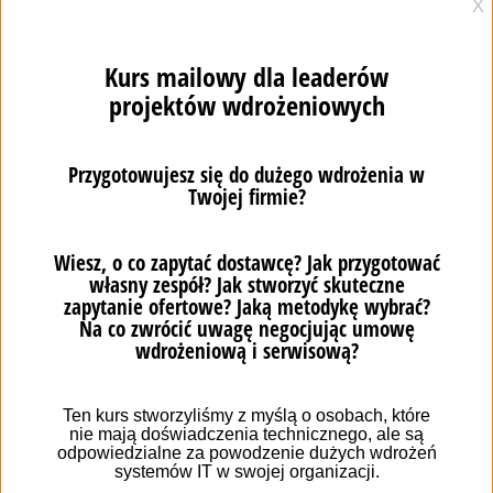
передбачити майбутні потреби клієнта, що
дозволить їм задовольнити їх. Тоді продаж не
обмежуватиметься лише запитами, надісланими
клієнту, а дозволить трейдерам точно прогнозувати
та пропонувати нові продукти та послуги своїм
клієнтам.
Використовувати обраний клієнтом
канал зв’язку
Дані в CRM-системі можуть містити не тільки
інформацію про історію взаємовідносин із
замовником, а й бути джерелом орієнтирів щодо
спілкування з конкретним замовником. Чи знаєш ти,
яке спілкування надає перевагу кожному клієнту?
Адже одні віддають перевагу телефонним дзвінкам,