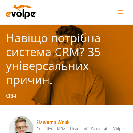
Перейти
до
вмісту
Навіщо потрібна
система CRM? 35
універсальних
причин.
CRM
Sławomir Wnuk
Executive MBA, Head of Sales
at
eVolpe