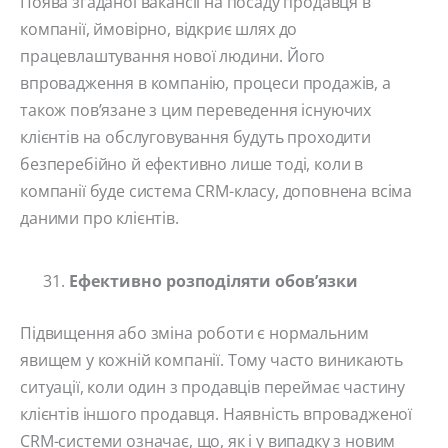
Поява згаданої вакансії на посаду продавця в
компанії, ймовірно, відкриє шлях до
працевлаштування нової людини. Його
впровадження в компанію, процеси продажів, а
також пов’язане з цим переведення існуючих
клієнтів на обслуговування будуть проходити
безперебійно й ефективно лише тоді, коли в
компанії буде система CRM-класу, доповнена всіма
даними про клієнтів.
Ефективно розподіляти обов’язки
Підвищення або зміна роботи є нормальним
явищем у кожній компанії. Тому часто виникають
ситуації, коли один з продавців переймає частину
клієнтів іншого продавця. Наявність впровадженої
CRM-системи означає, що, як і у випадку з новим