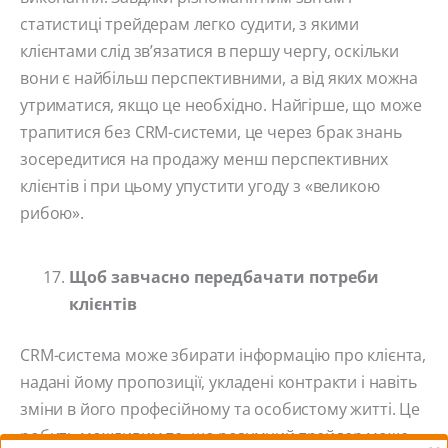
статистиці трейдерам легко судити, з якими
клієнтами слід зв’язатися в першу чергу, оскільки
вони є найбільш перспективними, а від яких можна
утриматися, якщо це необхідно. Найгірше, що може
трапитися без CRM-системи, це через брак знань
зосередитися на продажу менш перспективних
клієнтів і при цьому упустити угоду з «великою
рибою».
Щоб завчасно передбачати потреби
клієнтів
CRM-система може збирати інформацію про клієнта,
надані йому пропозиції, укладені контракти і навіть
зміни в його професійному та особистому житті. Це
робить можливим те, що розумний трейдер може