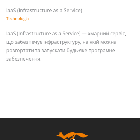
IaaS (Infrastructure as a Service)
Technologia
IaaS (Infrastructure as a Service) — хмарний сервіс,
що забезпечує інфраструктуру, на якій можна
розгортати та запускати будь-яке програмне
забезпечення.