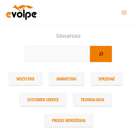
Перейти
до
вмісту
Glosariusz
WSZYSTKIE
MARKETING
SPRZEDAŻ
CUSTOMER SERVICE
TECHNOLOGIA
PROCES WDROŻENIA