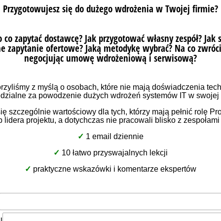
бговорюються нові системні вимоги.
lpe Consulting Group
Офіційний партнер
grady Business Center