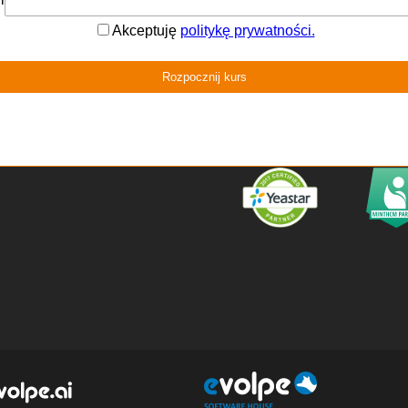
 Solidarności 46
96 Poznań
511 071 201
@evolpe.com.ua