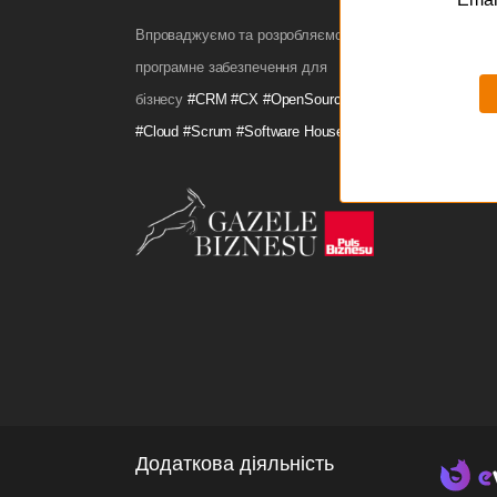
Aleje
Впроваджуємо та розробляємо
61-6
програмне забезпечення для
+48 
бізнесу
#CRM #CX #OpenSource
ofis
#Cloud #Scrum #Software House
Додаткова діяльність