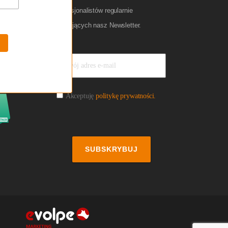
profesjonalistów regularnie
czytających nasz Newsletter.
Akceptuję
politykę prywatności.
SUBSKRYBUJ