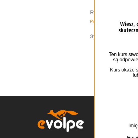
Refinement
Proces wdrożenia
Зустріч, на якій о
eVo
Wino