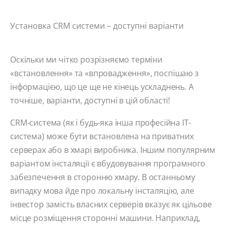
Установка CRM системи – доступні варіанти
Оскільки ми чітко розрізняємо терміни
«встановлення» та «впровадження», поспішаю з
інформацією, що це ще не кінець ускладнень. А
точніше, варіанти, доступні в цій області!
CRM-система (як і будь-яка інша професійна IT-
система) може бути встановлена ​​на приватних
серверах або в хмарі виробника. Іншим популярним
варіантом інсталяції є вбудовування програмного
забезпечення в сторонню хмару. В останньому
випадку мова йде про локальну інсталяцію, але
інвестор замість власних серверів вказує як цільове
місце розміщення сторонні машини. Наприклад,