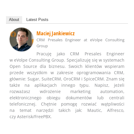
About
Latest Posts
Maciej Jankiewicz
CRM Presales Engineer
at
eVolpe Consulting
Group
Pracuję jako CRM Presales Engineer
w eVolpe Consulting Group. Specjalizuję się w systemach
Open Source dla biznesu. Swoich klientów wspieram
przede wszystkim w zakresie oprogramowania CRM,
głównie: Sugar, SuiteCRM, OroCRM i SpiceCRM. Znam się
także na aplikacjach innego typu. Napisz, jeżeli
rozważasz wdrożenie marketing automation,
elektronicznego obiegu dokumentów lub centrali
telefonicznej. Chętnie pomogę rozwiać wątpliwości
na temat narzędzi takich jak: Mautic, Alfresco,
czy Asterisk/FreePBX.