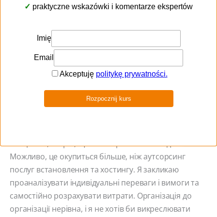
для 50-100 користувачів: ЦП: 4 x i5 (4 ядра) або
аналогічний, ОЗУ: 16 ГБ;
більше 100 користувачів: масштабована
архітектура з високою доступністю.
Я не буду вдавати, що знаю цю тему не більше, ніж
ти. Вищезазначені діапазони мені представив наш
адміністратор . Якщо на твоєму боці є подібний
спеціаліст, я вірю, що ви впораєтеся із завданням.
Можливо, це окупиться більше, ніж аутсорсинг
послуг встановлення та хостингу. Я закликаю
проаналізувати індивідуальні переваги і вимоги та
самостійно розрахувати витрати. Організація до
організації нерівна, і я не хотів би викреслювати