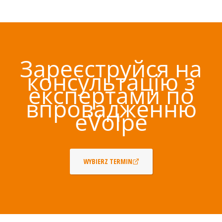
Зареєструйся на
консультацію з
експертами по
впровадженню
eVolpe
WYBIERZ TERMIN