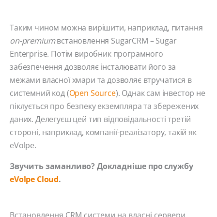
Таким чином можна вирішити, наприклад, питання
on-premium
встановлення SugarCRM – Sugar
Enterprise. Потім виробник програмного
забезпечення дозволяє інсталювати його за
межами власної хмари та дозволяє втручатися в
системний код (
Open Source
). Однак сам інвестор не
піклується про безпеку екземпляра та збережених
даних. Делегуєш цей тип відповідальності третій
стороні, наприклад, компанії-реалізатору, такій як
eVolpe.
Звучить заманливо? Докладніше про службу
eVolpe Cloud
.
Встановлення CRM системи на власні сервери