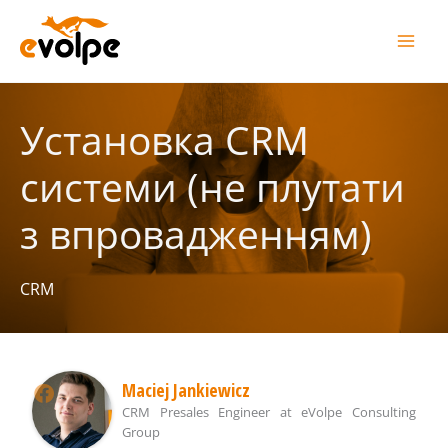
Перейти
до
вмісту
Установка CRM
системи (не плутати
з впровадженням)
CRM
Maciej Jankiewicz
CRM Presales Engineer
at
eVolpe Consulting
Group