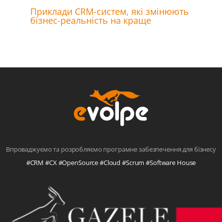
Приклади CRM-систем, які змінюють
бізнес-реальність на краще
Впроваджуємо та розробляємо програмне забезпечення для бізнесу
#CRM #CX #OpenSource #Cloud #Scrum #Software House