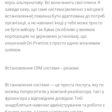
якусь альтернативу. Всі вони мають свої плюси. Я
завжди кажу, що саме система (включно з місцем її
встановлення) повинна бути адаптована до потреб
організації, а не навпаки! Іноді у тебе може просто
не бути вибору. Так буває (особливо у великих
корпораціях чи державних установах), що
класичний On-Premise є просто єдино можливим
шляхом.
Встановлення CRM системи – резюме
Встановлення системи — це проста послуга, яку ти
можеш попросити як у компанії-реалізатора, так і у
фрілансера з відповідним досвідом. Тобі
знадобляться навички адміністрування та роботи з
базами даних, а також належним чином