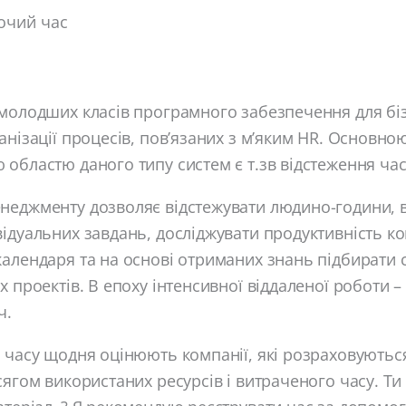
очий час
молодших класів програмного забезпечення для біз
анізації процесів, пов’язаних з м’яким HR. Основно
областю даного типу систем є т.зв відстеження час
неджменту дозволяє відстежувати людино-години, в
ідуальних завдань, досліджувати продуктивність к
алендаря та на основі отриманих знань підбирати с
х проектів. В епоху інтенсивної віддаленої роботи 
ч.
 часу щодня оцінюють компанії, які розраховуються
сягом використаних ресурсів і витраченого часу. Т