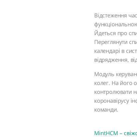
Відстеження час
функціональною 
Йдеться про спи
Переглянути спи
календарі в сис
відрядження, від
Модуль керуванн
колег. На його о
контролювати на
коронавірусу ін
команди.
MintHCM – свіжо