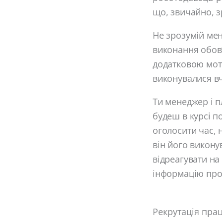
що, звичайно, з
Не зрозумій мен
виконання обов’я
додатковою моти
виконувалися в
Ти менеджер і п
будеш в курсі п
оголосити час, 
він його викону
відреагувати на
інформацію про 
Рекрутація прац