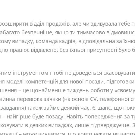
розширити відділ продажів, але чи здивувала тебе 
набагато безпечніше, якщо ти тимчасово відмовишся
якому випадку, команда кадрів, відповідальна за їхн
дно працює віддалено. Без їхньої присутності було 
ним інструментом т тобі не доведеться скасовувати
я моделі компетенцій для нової посади, підготовки
ошення – це щонайменше тиждень роботи у «своєму 
рвинна перевірка заявки (на основі CV, телефонної с
завдання) також займе деякий час. Є шанс, що пок
ч – найгірше буде позаду. Навіть попередження за тр
овувати в деяких випадках, лише підтверджує це. 
ситуації – може виявитися, що довго чекати не варто