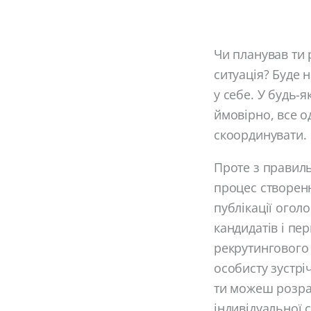
Чи планував ти 
ситуація? Буде 
у себе. У будь-
ймовірно, все о
скоординувати.
Проте з правиль
процес створенн
публікації огол
кандидатів і пе
рекрутингового 
особисту зустрі
ти можеш розрах
індивідуальної 