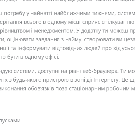
ш потребу у найнятті найближчими тижнями, систе
ерігання всього в одному місці сприяє спілкуванню
ерівництвом і менеджментом. У додатку ти можеш п
уси, оцінювати завдання з найму, створювати вищез
ції та інформувати відповідних людей про хід усьо
но бути в одному офісі.
ндую системи, доступні на рівні веб-браузера. Ти 
 їх з будь-якого пристрою в зоні дії Інтернету. Це 
иконання обов’язків поза стаціонарним робочим мі
пусками