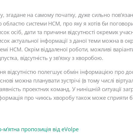
у, згадане на самому початку, дуже сильно пов’яза
областю системи HCM, про яку я хотів би поговори
сок осіб, дати та причини відсутності окремих учас
сок актуальної інформації з даної теми можна в о
темі HCM. Окрім віддаленої роботи, можливі варіант
пустка, відсутність у зв’язку з хворобою.
я відсутністю полегшує обмін інформацією про дос
снові можна планувати зустрічі (в тому числі віртуал
явність проектних команд. У нинішній ситуації заг
формація про чиюсь хворобу також може сприяти бе
-м’ятна пропозиція від eVolpe