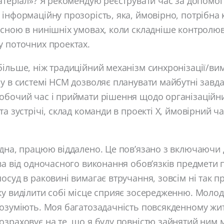
атеріал»? Я рекомендую реєструвати час за допомо
інформаційну прозорість, яка, ймовірно, потрібна к
сною в нинішніх умовах, коли складніше контролюв
 ​​поточних проектах.
ільше, ніж традиційний механізм синхронізації/ви
у в системі HCM дозволяє планувати майбутні завд
обочий час і приймати рішення щодо організаційни
та зустрічі, склад команди в проекті X, ймовірний ч
дна, працюю віддалено. Це пов’язано з включаючи 
ва від одночасного виконання обов’язків предмети 
осуд в раковині вимагає втручання, зовсім ні так пр
у виділити собі місце сприяє зосередженню. Молоді
озуміють. Моя багатозадачність повсякденному жит
зраховує на те, що я буду повністю зайнятий ним м