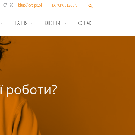
511 071 201
biuro@evolpe.pl
КАР’ЄРА В EVOLPE
ЗНАННЯ
КЛІЄНТИ
КОНТАКТ
ї роботи?