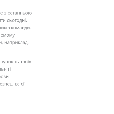
не з останньою
ти сьогодні.
ників команди.
кремому
и, наприклад,
тупність твоїх
ьні) і
рози
зпеці всієї