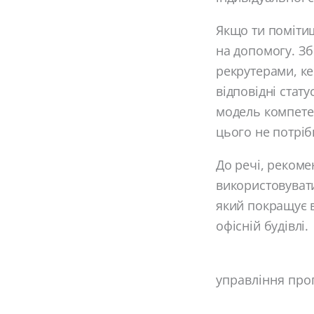
Якщо ти поміти
на допомогу. Зб
рекрутерами, к
відповідні стат
модель компетен
цього не потріб
До речі, рекоме
використовувати
який покращує в
офісній будівлі.
управління про