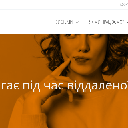
+48 
СИСТЕМИ
ЯК МИ ПРАЦЮЄМО?
ає під час віддалено