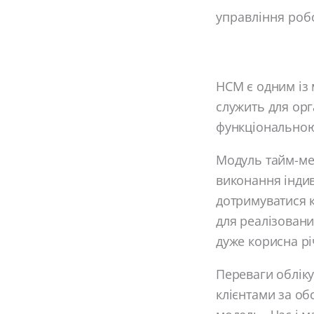
управління роб
HCM є одним із 
служить для орг
функціональною 
Модуль тайм-ме
виконання індив
дотримуватися к
для реалізовани
дуже корисна рі
Переваги обліку
клієнтами за об