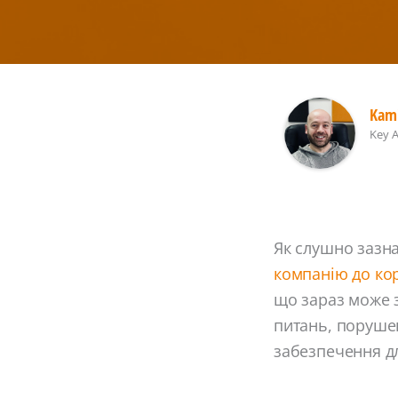
Kami
Key 
Як слушно зазна
компанію до ко
що зараз може з
питань, поруше
забезпечення д