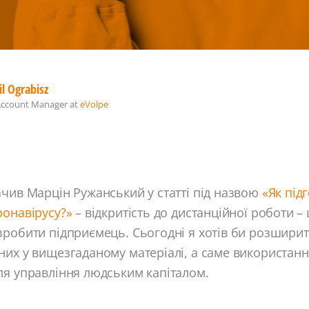
l Ograbisz
Account Manager
at
eVolpe
чив Марцін Ружанський у статті під назвою
«Як під
ронавірусу?»
– відкритість до дистанційної роботи –
робити підприємець. Сьогодні я хотів би розширит
них у вищезгаданому матеріалі, а саме використан
ля управління людським капіталом.