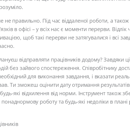
розуміло.
е не правильно. Під час віддаленої роботи, а також 
зків в офісі – у всіх нас є моменти перерви. Відлік
вацією, щоб такі перерви не затягувалися і всі за
часно.
лануєш відправляти працівників додому? Завдяки ці
одій без зайвого спостереження. Співробітнику дос
необхідний для виконання завдання, і вказати реаль
вав. Ти зможеш оцінити дату отримання результатів
 будь-які відхилення від норми. Інструмент також зб
понаднормову роботу та будь-які недоліки в плані 
івників