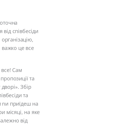
поточна
 від співбесіди
ю організацію,
б важко це все
 все! Сам
 пропозиції та
дворі». Збір
півбесіди та
и nи приїдеш на
и місяці, на яке
Залежно від
.