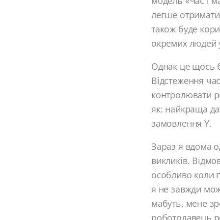
модель «Час і м
легше отримати 
також буде кори
окремих людей у
Однак це щось б
Відстеження час
контролювати р
як: найкраща да
замовлення Y.
Зараз я вдома о
викликів. Відмо
особливо коли п
я не завжди мож
мабуть, мене зр
роботодавець ро