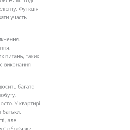
гою HCM. Тоді
лієнту. Функція
ати участь
мкнення.
ання,
х питань, таких
ас виконання
досить багато
побуту,
осто. У квартирі
 батьки,
ті, але
ої обов’язки,