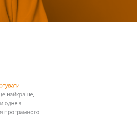
готувати
 це найкраще,
и одне з
ня програмного