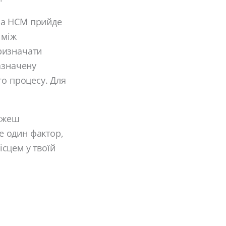
ма HCM прийде
 між
ризначати
азначену
го процесу. Для
можеш
ще один фактор,
сцем у твоїй