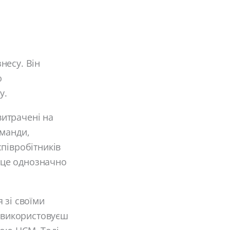
несу. Він
ю
у.
итрачені на
оманди,
півробітників
– це однозначно
 зі своїми
и використовуєш