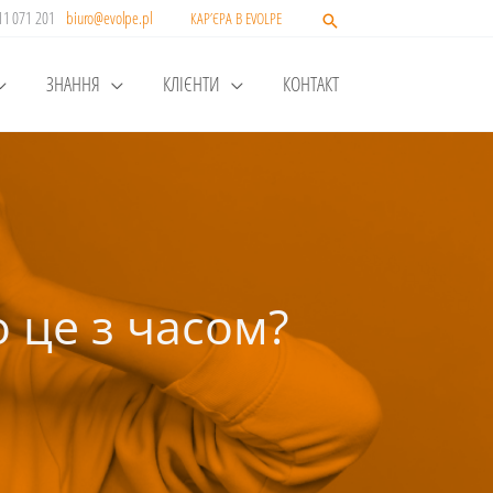
511 071 201
biuro@evolpe.pl
КАР’ЄРА В EVOLPE
ЗНАННЯ
КЛІЄНТИ
КОНТАКТ
 це з часом?