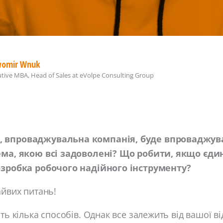
womir Wnuk
tive MBA, Head of Sales
at
eVolpe Consulting Group
 впроваджувальна компанія, буде впроваджува
ема, якою всі задоволені? Що робити, якщо єди
озробка робочого надійного інструменту?
айвих питань!
ть кілька способів. Однак все залежить від вашої ві