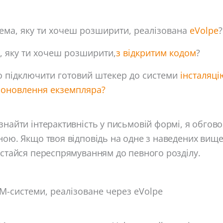
тема, яку ти хочеш розширити, реалізована
eVolpe
?
, яку ти хочеш розширити,
з відкритим кодом
?
о підключити готовий штекер до системи
інсталяці
 оновлення екземпляра?
знайти інтерактивність у письмовій формі, я обгов
ною. Якщо твоя відповідь на одне з наведених вище
истайся переспрямуванням до певного розділу.
-системи, реалізоване через eVolpe