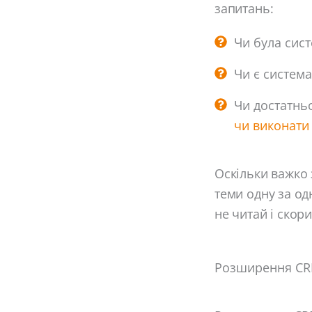
запитань:
Чи була сис
Чи є система
Чи достатнь
чи виконати
Оскільки важко 
теми одну за од
не читай і скор
Розширення CRM