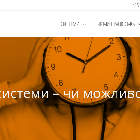
+48 
СИСТЕМИ
ЯК МИ ПРАЦЮЄМО?
истеми – чи можливо