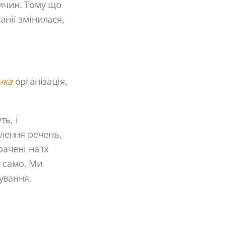
ричин. Тому що
анії змінилася,
чка
організація,
ть, і
влення речень,
рачені на їх
к само. Ми
ування.