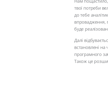
Нам пощастило,
твої потреби ве
до тебе аналіти
впровадження, п
буде реалізова
Далі відбуваєть
встановлені на 
програмного за
Також це розши