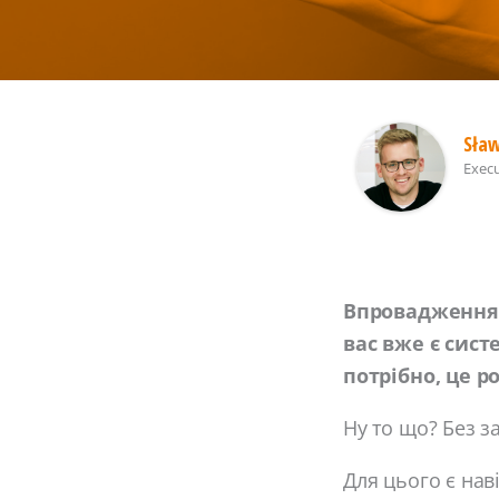
Sła
Execu
Впровадження,
вас вже є сист
потрібно, це р
Ну то що? Без з
Для цього є наві