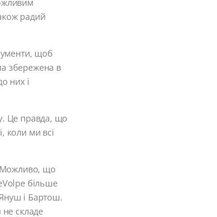
можливим
також радий
трументи, щоб
ла збережена в
о них і
у. Це правда, що
, коли ми всі
. Можливо, що
eVolpe більше
 Януш і Бартош.
м не складе