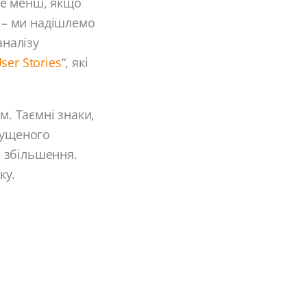
не менш, якщо
з – ми надішлемо
аналізу
ser Stories
“, які
м. Таємні знаки,
пущеного
 збільшення.
ку.