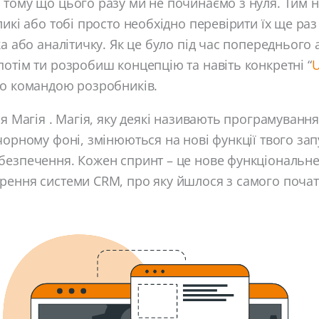
 тому що цього разу ми не починаємо з нуля. Тим 
ликі або тобі просто необхідно перевірити їх ще ра
ка або аналітичку. Як це було під час попереднього 
отім ти розробиш концепцію та навіть конкретні “
U
но командою розробників.
ся Магія . Магія, яку деякі називають програмування
чорному фоні, змінюються на нові функції твого за
безпечення. Кожен спринт – це нове функціональне
рення системи CRM, про яку йшлося з самого почат