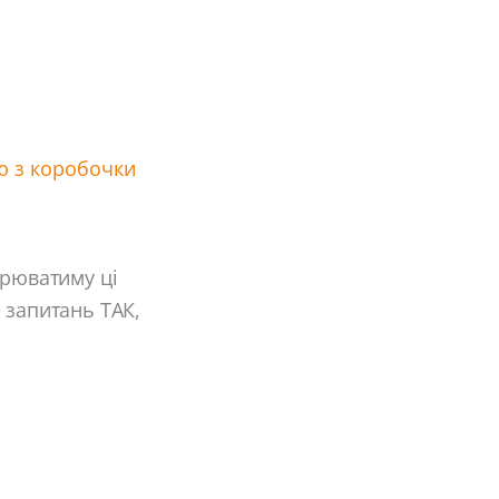
ю з коробочки
орюватиму ці
 запитань ТАК,