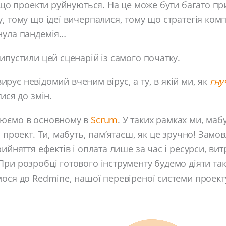
, що проекти руйнуються. На це може бути багато п
, тому що ідеї вичерпалися, тому що стратегія комп
нула пандемія…
ипустили цей сценарій із самого початку.
й вирує невідомий вченим вірус, а ту, в якій ми, як
гну
ися до змін.
цюємо в основному в
Scrum
. У таких рамках ми, мабу
й проект. Ти, мабуть, пам’ятаєш, як це зручно! Замо
ийняття ефектів і оплата лише за час і ресурси, вит
ри розробці готового інструменту будемо діяти та
ося до Redmine, нашої перевіреної системи проект