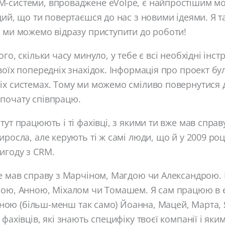
-системи, впроваджене eVolpe, є найпростішим 
дий, що ти повертаєшся до нас з новими ідеями. Я 
 ми можемо відразу приступити до роботи!
го, скільки часу минуло, у тебе є всі необхідні інс
воїх попередніх знахідок. Інформація про проект бу
х системах. Тому ми можемо сміливо повернутися д
почату співпрацю.
тут працюють і ті фахівці, з якими ти вже мав справ
росла, але керують ті ж самі люди, що й у 2009 році
игоду з CRM.
же мав справу з Марчіном, Магдою чи Александрою
ною, Анною, Міхалом чи Томашем. Я сам працюю в 
і мною (більш-менш так само) Йоанна, Мацей, Марта,
фахівців, які знають специфіку твоєї компанії і яки