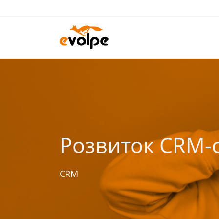
Перейти
до
вмісту
Розвиток CRM-с
CRM