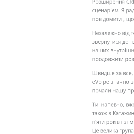
Розширення CRM
сценарієм. Я ра
повідомити , що
Незалежно від то
звернутися до т
наших внутрішні
продовжити роз
Швидше за все, 
eVolpe значно ви
почали нашу пр
Ти, напевно, в
також з Катажи
п’яти років і з
Це велика група 