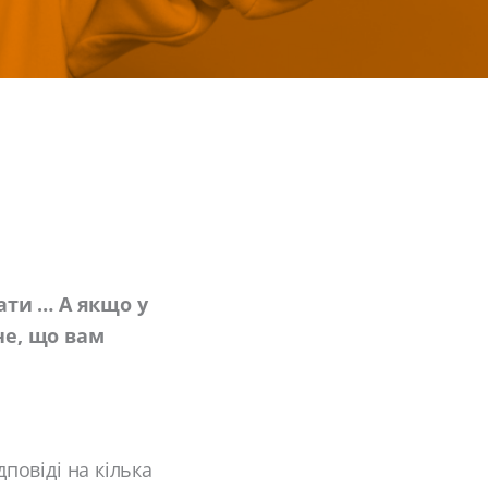
ти … А якщо у
не, що вам
дповіді на кілька