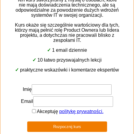
Потрібне програмне HR-рішення?
Я радий розповісти вам більше про можливості
MintHCM
і механізм відстеження взаємодії
співробітників.
Зв’яжися з нами за допомогою форми нижче.
Давайте поговоримо про MintHCM!
Я зв’яжусь з тобою протягом 24 годин.