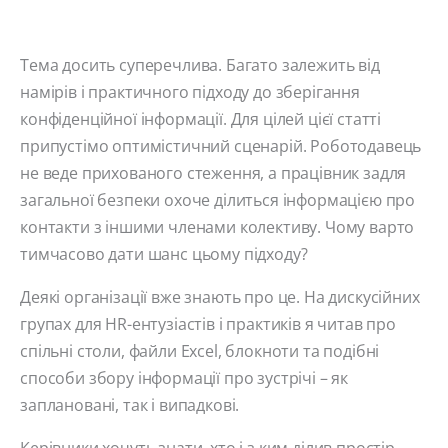
Тема досить суперечлива. Багато залежить від
намірів і практичного підходу до зберігання
конфіденційної інформації. Для цілей цієї статті
припустімо оптимістичний сценарій. Роботодавець
не веде прихованого стеження, а працівник задля
загальної безпеки охоче ділиться інформацією про
контакти з іншими членами колективу. Чому варто
тимчасово дати шанс цьому підходу?
Деякі організації вже знають про це. На дискусійних
групах для HR-ентузіастів і практиків я читав про
спільні столи, файли Excel, блокноти та подібні
способи збору інформації про зустрічі – як
заплановані, так і випадкові.
Керівники хочуть знати, хто і з ким ділив простір,