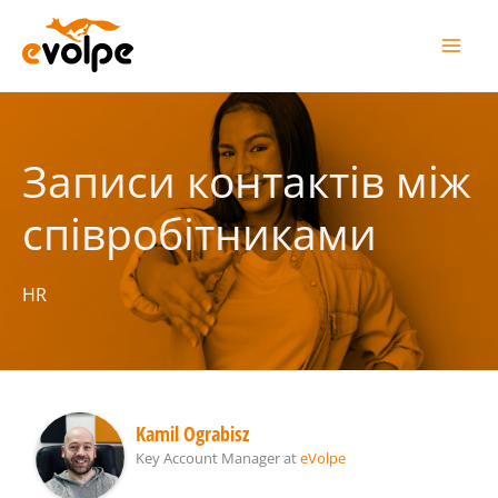
Перейти
до
вмісту
Записи контактів між
співробітниками
HR
Kamil Ograbisz
Key Account Manager
at
eVolpe