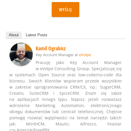
WYŚLIJ
About
Latest Posts
Kamil Ograbisz
Key Account Manager
at
eVolpe
Pracuję jako Key Account Manager
w eVolpe Consulting Group. Specjalizuję się
w systemach Open Source oraz low-code/no-code dla
biznesu. Swoich klientów wspieram przede wszystkim
w zakresie oprogramowania CRM/CX, np.: SugarCRM,
Creatio, SuiteCRM i SpiceCRM. Znam się także
na aplikacjach innego typu. Napisz, jeżeli rozważasz
wdrożenie Marketing Automation, elektronicznego
obiegu dokumentów lub centrali telefonicznej. Chętnie
pomogę rozwiać wątpliwości na temat narzędzi takich
jak: MintHCM, Mautic, Alfresco, Yeastar
czy Asterisk/FreePBX.