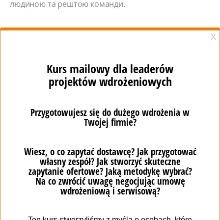
людиною та рештою команди.
Підсумування
Підсумовуючи, контакти між співробітниками
необхідно фіксувати через зберігається (поки що)
небезпеку зараження коронавірусом. Доступ до
інформації про зустрічі між співробітниками може
сприяти обмеженню можливого спалаху
захворювання. Слід враховувати конфіденційність
інформації та отримати відповідні згоди на її
зберігання. Все це найзручніше організувати у
відповідній системі управління людським капіталом.