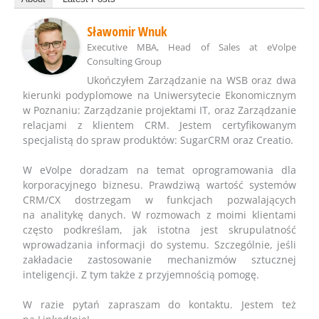
Sławomir Wnuk
Executive MBA, Head of Sales
at
eVolpe
Consulting Group
Ukończyłem Zarządzanie na WSB oraz dwa
kierunki podyplomowe na Uniwersytecie Ekonomicznym
w Poznaniu: Zarządzanie projektami IT, oraz Zarządzanie
relacjami z klientem CRM. Jestem certyfikowanym
specjalistą do spraw produktów: SugarCRM oraz Creatio.
W eVolpe doradzam na temat oprogramowania dla
korporacyjnego biznesu. Prawdziwą wartość systemów
CRM/CX dostrzegam w funkcjach pozwalających
na analitykę danych. W rozmowach z moimi klientami
często podkreślam, jak istotna jest skrupulatność
wprowadzania informacji do systemu. Szczególnie, jeśli
zakładacie zastosowanie mechanizmów sztucznej
inteligencji. Z tym także z przyjemnością pomogę.
W razie pytań zapraszam do kontaktu. Jestem też