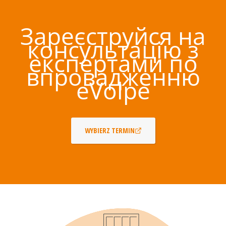
Зареєструйся на
консультацію з
експертами по
впровадженню
eVolpe
WYBIERZ TERMIN