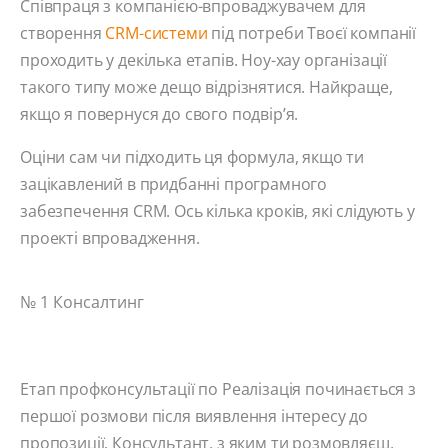
Співпраця з компанією-впроваджувачем для
створення
CRM-системи
під потреби Твоєї компанії
проходить у декілька етапів. Ноу-хау організації
такого типу може дещо відрізнятися. Найкраще,
якщо я повернуся до свого подвір’я.
Оціни сам чи підходить ця формула, якщо ти
зацікавлений в придбанні програмного
забезпечення CRM. Ось кілька кроків, які слідують у
проекті впровадження.
№ 1 Консалтинг
Етап профконсультації по Реалізація починається з
першої розмови після виявлення інтересу до
пропозиції. Консультант, з яким ти розмовляєш,