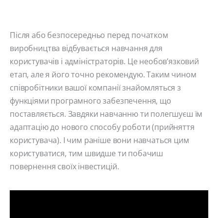
Після або безпосередньо перед початком
виробництва відбувається навчання для
користувачів і адміністраторів. Це необов’язковий
етап, але я його точно рекомендую. Таким чином
співробітники вашої компанії знайомляться з
функціями програмного забезпечення, що
поставляється. Завдяки навчанню ти полегшуєш їм
адаптацію до нового способу роботи (прийняття
користувача). І чим раніше вони навчаться цим
користуватися, тим швидше ти побачиш
повернення своїх інвестицій.