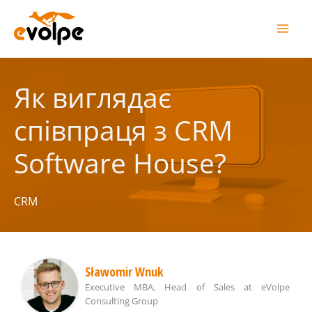
Перейти
до
вмісту
Як виглядає
співпраця з CRM
Software House?
CRM
Sławomir Wnuk
Executive MBA, Head of Sales
at
eVolpe
Consulting Group