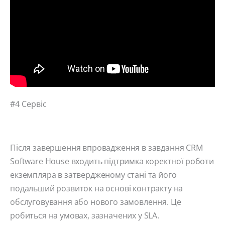
#4 Сервіс
Після завершення впровадження в завдання CRM
Software House входить підтримка коректної роботи
екземпляра в затвердженому стані та його
подальший розвиток на основі контракту на
обслуговування або нового замовлення. Це
робиться на умовах, зазначених у SLA.