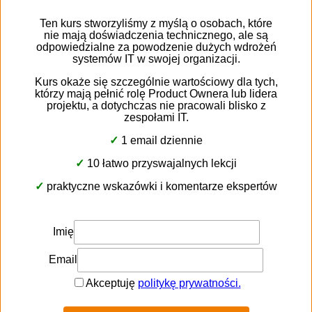
Випробувальні тести
Кожен функціонал, створений програмістами,
повинен бути протестований. Ти також маєш цю
опцію в окремому екземплярі системи. Це така