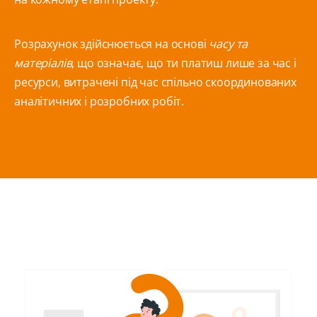
Розрахунок здійснюється на основі
часу та
матеріалів
, що означає, що ти платиш лише за час і
ресурси, витрачені під час спільно скоординованих
аналітичних і розробних робіт.