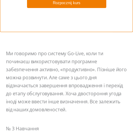
безпека, що незатверджені функції не переходять у
виробництво.
Початок виробництва
Ми говоримо про систему Go-Live, коли ти
починаєш використовувати програмне
забезпечення активно, «продуктивно». Пізніше його
можна розвинути. Але саме з цього дня
відзначається завершення впровадження і перехід
до етапу обслуговування. Хоча двостороння угода
іноді може ввести інше визначення. Все залежить
від наших домовленостей.
№ 3 Навчання