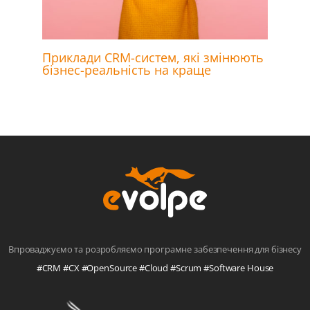
Приклади CRM-систем, які змінюють
бізнес-реальність на краще
Впроваджуємо та розробляємо програмне забезпечення для бізнесу
#CRM #CX #OpenSource #Cloud #Scrum #Software House