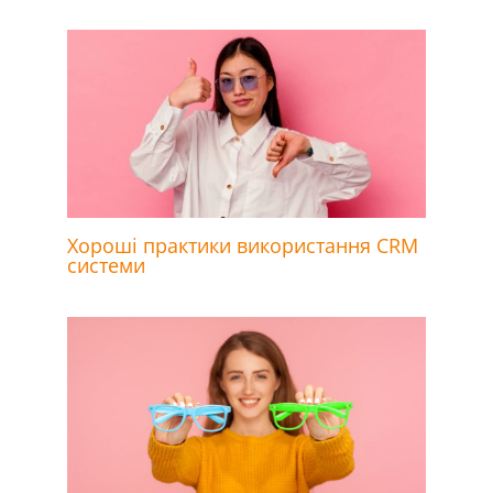
Хороші практики використання CRM
системи