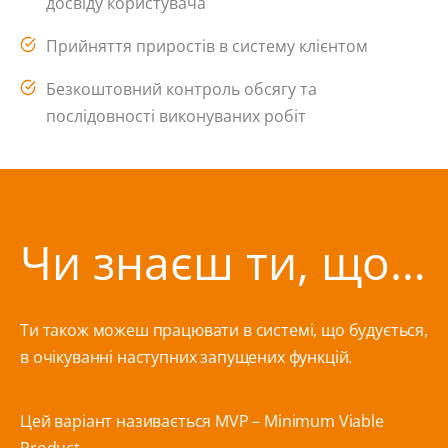
досвіду користувача
Прийняття приростів в систему клієнтом
Безкоштовний контроль обсягу та
послідовності виконуваних робіт
Чи знаєш ти, що…
Ти також можеш працювати в системі, що будується,
в очікуванні наступних запущених функцій.
Цей варіант називається MVP – Minimum Viable
Product.