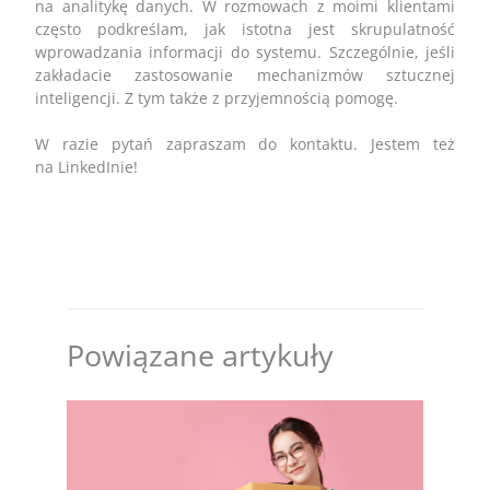
na analitykę danych. W rozmowach z moimi klientami
często podkreślam, jak istotna jest skrupulatność
wprowadzania informacji do systemu. Szczególnie, jeśli
zakładacie zastosowanie mechanizmów sztucznej
inteligencji. Z tym także z przyjemnością pomogę.
W razie pytań zapraszam do kontaktu. Jestem też
na LinkedInie!
Powiązane artykuły