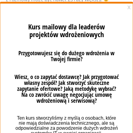
Masz pytania?
Wypełnij formularz, żeby je zadać.
Tutaj wpisz swoją wiadomość...