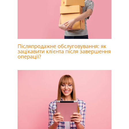
Післяпродажне обслуговування: як
зацікавити клієнта після завершення
операції?