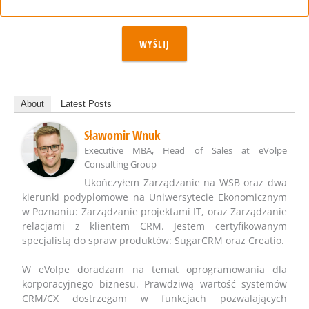
WYŚLIJ
About
Latest Posts
Sławomir Wnuk
Executive MBA, Head of Sales
at
eVolpe
Consulting Group
Ukończyłem Zarządzanie na WSB oraz dwa
kierunki podyplomowe na Uniwersytecie Ekonomicznym
w Poznaniu: Zarządzanie projektami IT, oraz Zarządzanie
relacjami z klientem CRM. Jestem certyfikowanym
specjalistą do spraw produktów: SugarCRM oraz Creatio.
W eVolpe doradzam na temat oprogramowania dla
korporacyjnego biznesu. Prawdziwą wartość systemów
CRM/CX dostrzegam w funkcjach pozwalających