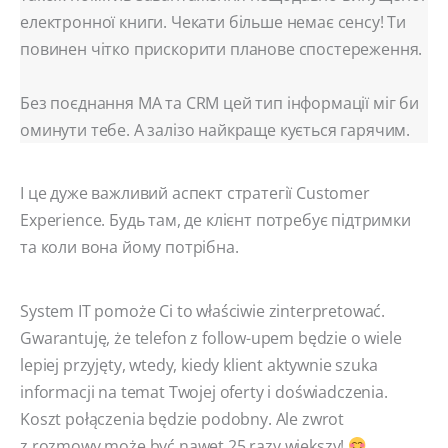
електронної книги. Чекати більше немає сенсу! Ти
повинен чітко прискорити планове спостереження.
Без поєднання MA та CRM цей тип інформації міг би
оминути тебе. А залізо найкраще кується гарячим.
І це дуже важливий аспект стратегії Customer
Experience. Будь там, де клієнт потребує підтримки
та коли вона йому потрібна.
System IT pomoże Ci to właściwie zinterpretować.
Gwarantuję, że telefon z follow-upem będzie o wiele
lepiej przyjęty, wtedy, kiedy klient aktywnie szuka
informacji na temat Twojej oferty i doświadczenia.
Koszt połączenia będzie podobny. Ale zwrot
z rozmowy może być nawet 25 razy większy!