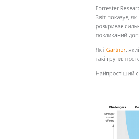
Forrester Resea
Звіт показує, я
розкриває сильн
покликаний доп
Як і
Gartner
, як
такі групи: прет
Найпростіший сп