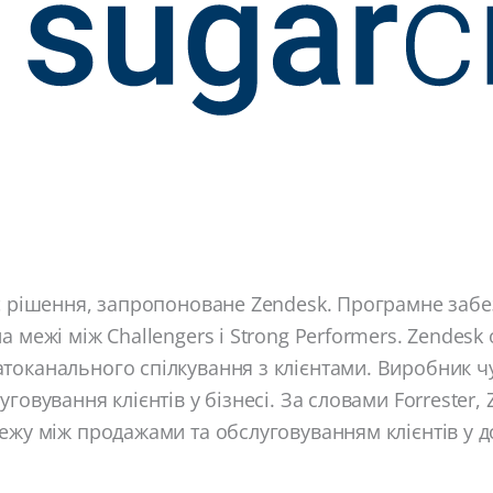
 є рішення, запропоноване Zendesk. Програмне заб
а межі між Challengers і Strong Performers. Zendesk
токанального спілкування з клієнтами. Виробник ч
говування клієнтів у бізнесі. За словами Forrester,
ежу між продажами та обслуговуванням клієнтів у д