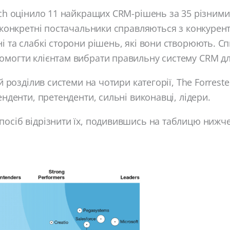
rch оцінило 11 найкращих CRM-рішень за 35 різними
к конкретні постачальники справляються з конкурент
і та слабкі сторони рішень, які вони створюють. С
омогти клієнтам вибрати правильну систему CRM дл
ий розділив системи на чотири категорії, The Forrest
енденти, претенденти, сильні виконавці, лідери.
осіб відрізнити їх, подивившись на таблицю нижче