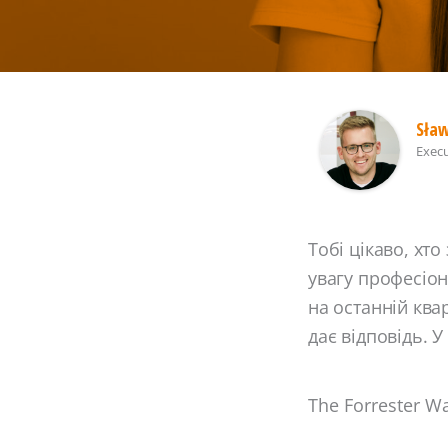
Sła
Execu
Тобі цікаво, хт
увагу професіон
на останній квар
дає відповідь. У
The Forrester Wa