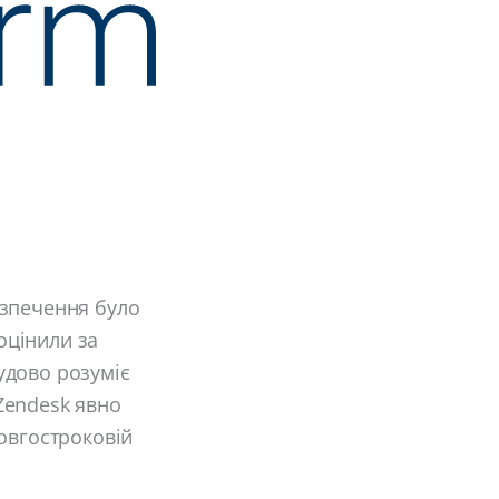
езпечення було
 оцінили за
удово розуміє
 Zendesk явно
овгостроковій