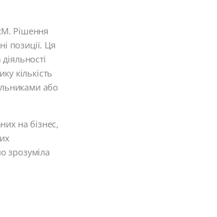
CRM. Рішення
ні позиції. Ця
 діяльності
ку кількість
чальниками або
них на бізнес,
них
но зрозуміла