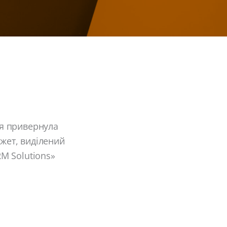
ія привернула
джет, виділений
RM Solutions»