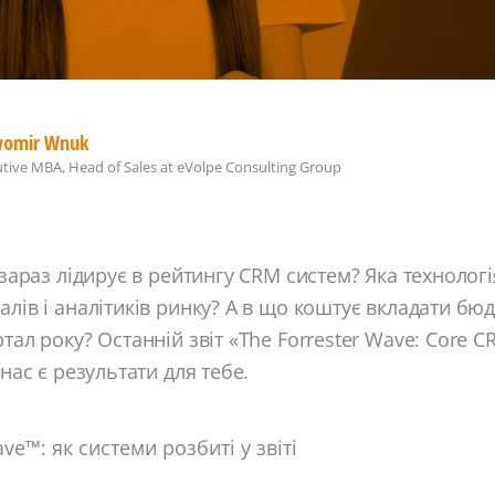
womir Wnuk
tive MBA, Head of Sales
at
eVolpe Consulting Group
о зараз лідирує в рейтингу CRM систем? Яка технолог
алів і аналітиків ринку? А в що коштує вкладати бю
тал року? Останній звіт «The Forrester Wave: Core C
 нас є результати для тебе.
ve™: як системи розбиті у звіті