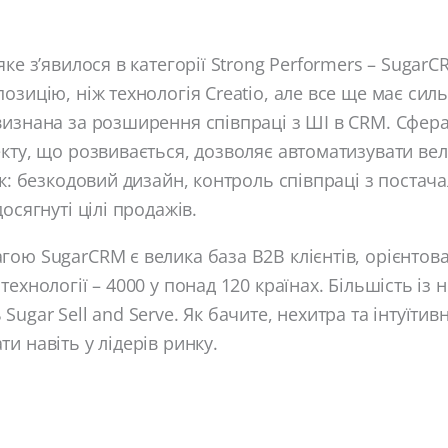
яке з’явилося в категорії Strong Performers – Sugar
озицію, ніж технологія Creatio, але все ще має силь
изнана за розширення співпраці з ШІ в CRM. Сфера
кту, що розвивається, дозволяє автоматизувати вели
як: безкодовий дизайн, контроль співпраці з поста
осягнуті цілі продажів.
ою SugarCRM є велика база B2B клієнтів, орієнтова
ехнології – 4000 у понад 120 країнах. Більшість із 
ugar Sell and Serve. Як бачите, нехитра та інтуїтив
и навіть у лідерів ринку.