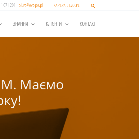
511 071 201
biuro@evolpe.pl
КАР’ЄРА В EVOLPE
ЗНАННЯ
КЛІЄНТИ
КОНТАКТ
CRM. Маємо
оку!