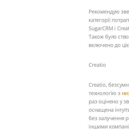
Рекомендую звер
категорії потра
SugarCRM і Crea
Також було ств
включено до цієї
Creatio
Creatio, безсум
технологію з
ни
раз оцінено у зв
оснащена інтуїт
без залучення р
іншими компанія