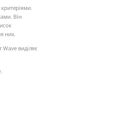
 критеріями.
ами. Він
писок
я них.
er Wave виділяє
.