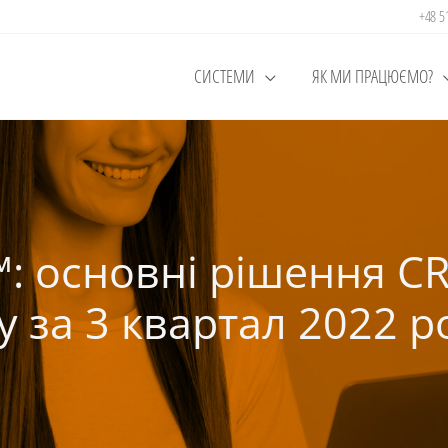
+48 
СИСТЕМИ
ЯК МИ ПРАЦЮЄМО?
™: основні рішення 
у за 3 квартал 2022 р