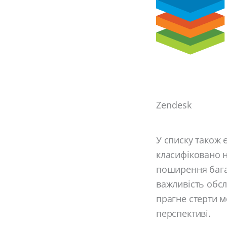
Zendesk
У списку також
класифіковано н
поширення бага
важливість обслу
прагне стерти м
перспективі.