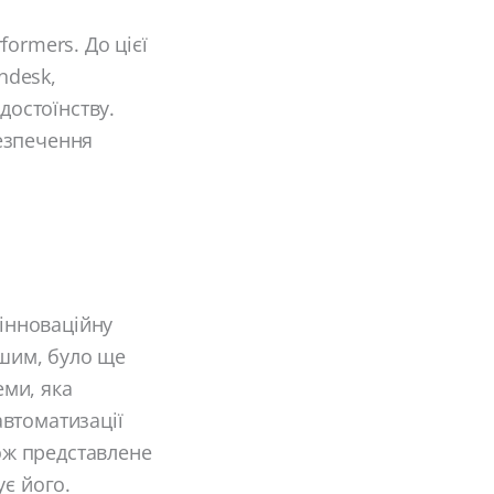
ormers. До цієї
ndesk,
достоїнству.
езпечення
 інноваційну
нішим, було ще
еми, яка
втоматизації
кож представлене
ує його.