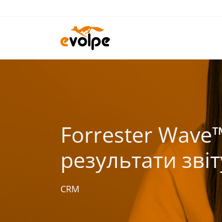
Перейти
до
вмісту
Forrester Wave
результати звіт
CRM