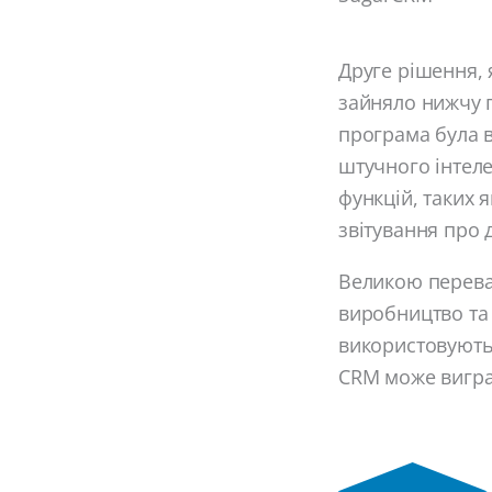
Друге рішення, 
зайняло нижчу п
програма була в
штучного інтеле
функцій, таких 
звітування про д
Великою переваг
виробництво та т
використовують S
CRM може виграт