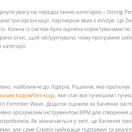
нути увагу на передостанню категорію – Strong Perf
пили три організації, партнером яких є eVolpe. Це Ze
tio. Кожна із систем була оцінена користувачами по 
орено опис, щоб обґрунтувати, чому програмне заб
 категорії.
нівно, найближче до Лідерів. Рішення, яке пропонує
зьким кодом/без коду
, яке стає все гучнішим і гуч
іті Forrester Wave. Додаток оцінили за бачення сист
ивно зрозумілим інструментом BPM для створення а
озробників. Як зазначається у звіті, це бачення та
ми, але саме Creatio найкраще підтримує та реаліз