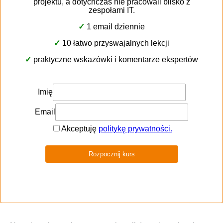
przeanalizowanie predefiniowanych wartości pól
drop-down i zasadności ich przenoszenia do CRM;
określenie zakresu zmian, gdy migracja nie została
zaplanowana w formule 1:1;
uwzględnienie wielkości bazy danych i czasu
potrzebnego na migrację;
odsianie informacji, które nie wnoszą wartości
biznesowej, np. maile z kategorii SPAM;
sprawdzenie, czy baza danych do migracji była
prowadzona rzetelnie i czy zawartość migrowanych
pól odpowiada określającym je etykietom.