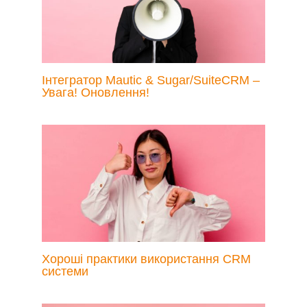
Інтегратор Mautic & Sugar/SuiteCRM –
Увага! Оновлення!
Хороші практики використання CRM
системи