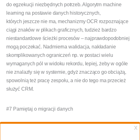
do egzekucji niezbędnych potrzeb. Algorytm machine
learning na postawie danych historycznych,
których jeszcze nie ma, mechanizmy OCR rozpoznające
ciągi znaków w plikach graficznych, tudzież bardzo
niestandardowe ścieżki procesów – najprawdopodobniej
mogą poczekać. Nadmierna walidacja, nakładanie
skomplikowanych ograniczeń np. w postaci wielu
wymaganych pól w widoku rekordu, lepiej, żeby w ogóle
nie znalazły się w systemie, gdyż znacząco go obciążą,
spowolnią też pracę zespołu, a nie do tego ma przecież
służyć CRM.
#7 Pamiętaj o migracji danych
Obojętnie czy zmieniasz system na nowy, czy do tej pory