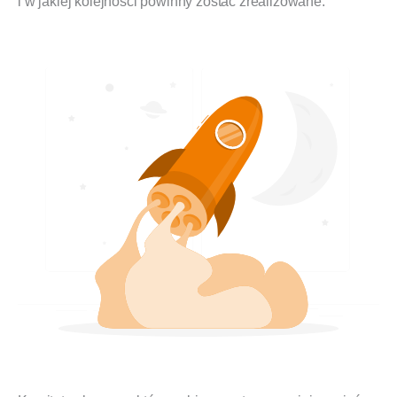
i w jakiej kolejności powinny zostać zrealizowane.