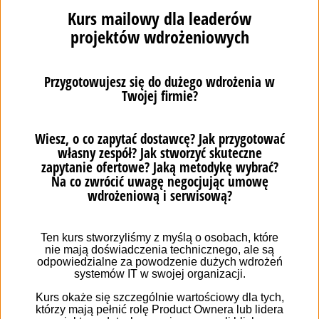
pracowałeś wyłącznie w Excelu lub papierowym
kalendarzu, prawdopodobnie masz gdzieś zebrane jakieś
informacje o swoich klientach. Jak się okazuje, piętą
achillesową wielu wdrożeń jest właśnie ten etap –
a mianowicie przeniesienie danych do CRM z innych
źródeł. Zwykle jest to też jeden z ostatnich kroków
przed tzn.
go-live systemu
. Przedostatni krok na drodze
do skutecznego uruchomienia nowego narzędzia
powinien polegać na dopilnowaniu kwestii technicznych
takich jak:
uwzględnienie ukrytych pól wykorzystywanych
wyłącznie do raportowania;
wskazanie nieużywanych pól, które nie powinny być
powielone w nowym systemie;