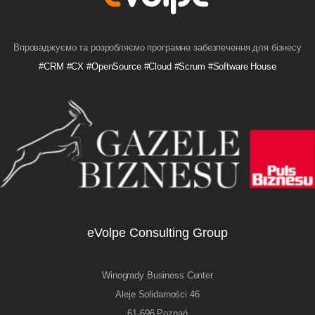
Впроваджуємо та розробляємо програмне забезпечення для бізнесу
#CRM #CX #OpenSource #Cloud #Scrum #Software House
eVolpe Consulting Group
Winogrady Business Center
Aleje Solidarności 46
61-696 Poznań